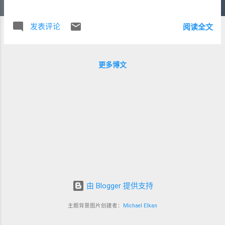
过程（因为之前在杭州办理各种公积金提取业务实在是太方
便了）。 然而办事员指出了我的致命问题——我不是主购房
发表评论
阅读全文
人。大概是说，按照北京的规矩，房产证上名字写在前面的
是主购房人，而在北京提取公积金，是一定要主购房人先提
取才行。 杭州根本没有主购房人这个概念。房产证上，妻的
更多博文
名字在前面。 怏怏而归。 一、异地购房证明？ 今年七月，
携妻带子回东北老家，刚好路过帝都，于是又想起这事。 这
次临行前专门查了一下 关于主购房人的定义 ，发现“主买房
人是指购房合同或者借款合同上买方或者借款方左起签名的
第一个人”，翻了翻合同，是我的名字在前面。于是准备去争
取一下。 跟办事员解释了半天，杭州没有主购房人这个概
念，所以我的房产证、合同上的名字顺序并不一致。按照你
们网站的解释，我应该可以作为主购房人。办事员是个年轻
的姑娘，拿不准主意，叫来了不知是领导还是资深的眼镜大
姐，好说歹说算是把主购房人这个事情搞定。 然而钱还是取
由 Blogger 提供支持
不出来。因为按照 2014 年晚些时候的新规定 ，我这种情况
还要提供“异地购房证明”。 于是办事员在我们的材料上备注
主题背景图片创建者：
Michael Elkan
了材料已审并盖章，嘱咐下次只要补带上异地购房证明就可
以很愉快了（然而社会阅历终究还是有限，没有留下这位姑