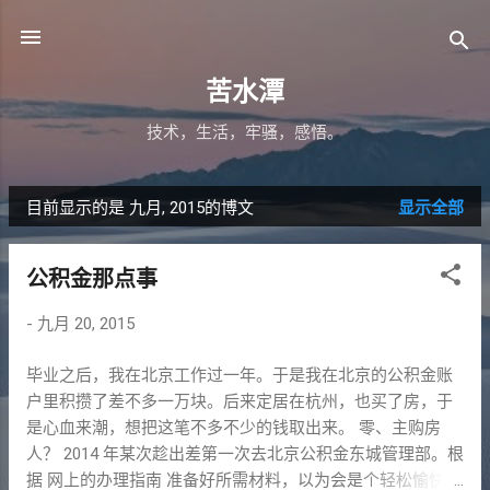
跳至主要内容
苦水潭
技术，生活，牢骚，感悟。
目前显示的是 九月, 2015的博文
显示全部
博
文
公积金那点事
-
九月 20, 2015
毕业之后，我在北京工作过一年。于是我在北京的公积金账
户里积攒了差不多一万块。后来定居在杭州，也买了房，于
是心血来潮，想把这笔不多不少的钱取出来。 零、主购房
人？ 2014 年某次趁出差第一次去北京公积金东城管理部。根
据 网上的办理指南 准备好所需材料，以为会是个轻松愉快的