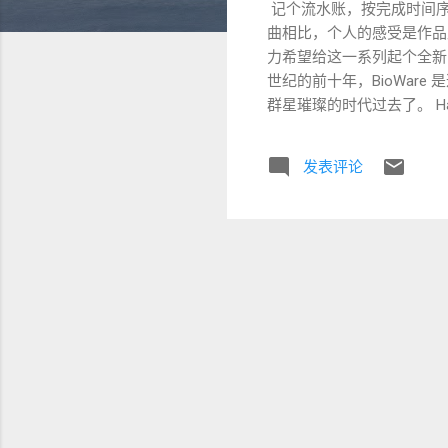
记个流水账，按完成时间序（20
曲相比，个人的感受是作品
力希望给这一系列起个全新的
世纪的前十年，BioWar
群星璀璨的时代过去了。 Halo 4 
多。但毕竟上手的时间太晚了
代技术重制的生化 2 和生
发表评论
还躺在我硬盘上，年纪大了
国内制作组似乎很喜欢做这种
Ladybug 的评价）
有点惊艳，多了有点审美疲劳
可玩性及格，主要是关卡重
做好的一个。 蒂德莉特的奇境冒险
欢的不要不要的，就是还没
器、打击的手感，都非常对
可以通关的程度。