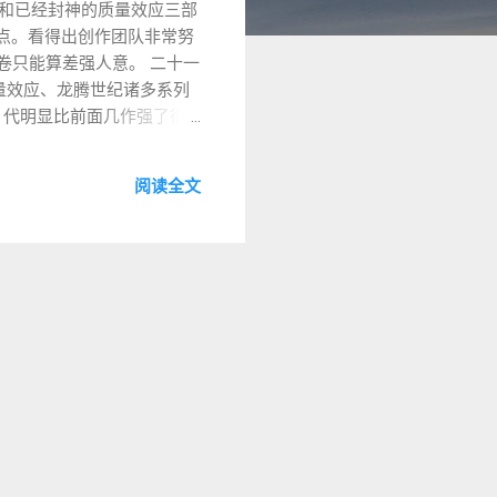
eda 和已经封神的质量效应三部
点。看得出创作团队非常努
答卷只能算差强人意。 二十一
质量效应、龙腾世纪诸多系列
tion。4 代明显比前面几作强了很
重制版 卡社真是聪明。用现
 3 是后者（对，生化 2
阅读全文
幽林怪谈 不知道为什么，
没有（对比后面对 Team
复杂）。这类游戏玩一两个还
战争机器的战略版，画面很好，
前为止国产横板跳台子做的
u Luna Nights 我也喜
 A 少的影子，各种武
难度也一直下降，终于到了我