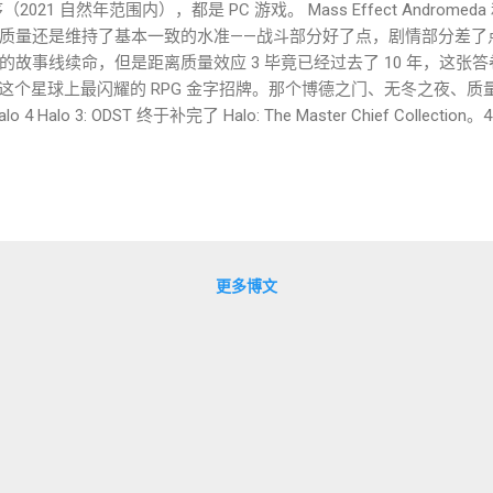
21 自然年范围内），都是 PC 游戏。 Mass Effect Androm
质量还是维持了基本一致的水准——战斗部分好了点，剧情部分差了
故事线续命，但是距离质量效应 3 毕竟已经过去了 10 年，这张
e 是这个星球上最闪耀的 RPG 金字招牌。那个博德之门、无冬之夜、
Halo 3: ODST 终于补完了 Halo: The Master Chief Collec
，半年之后除了 Cotana，啥剧情也回忆不起来了。 生化危机 3 
化 3，尝试了两种不同路线——回归生化本源的惊悚以及爽快的战斗。生化
对惊吓得耐受度下降了）。虽然流程短了点，但还是值得一个好评。 
横板 2D 动作游戏（许是难度不高？）。动作手感能做的出彩的基本
，主要卖点是美术风格和文化背景（因为是动作游戏，所以剧情基本也不太
。不过好在都不贵，该支持也还是支持一下。 Gears Tactics 
更多博文
复度有点高，兵营养成没做好（实际用处不大）。 暗影火炬城 到目
 我很喜欢 Team Ladybug 的作品（没错，以东方系列背景的 Touho
通关，难）。这一作以罗德岛战记为背景，蒂朵举手投足之间都是月下
！这款游戏入手时尚未完成，只有两章，后续迭代了无数个版本，