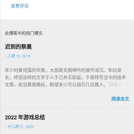
发表评论
评
论
此博客中的热门博文
迟到的祭奠
-
二月 10, 2019
年少时爱词藻的华美，大部是无病呻吟的故作深沉。年纪渐
长，终觉这样的文字于人于己并无助益。于是转写当令的技术
文章，权且算是路标，盼望多少可以指引几位路人。 只是时代
巨轮日益加速，朝花夕拾如过眼云烟，刚还玩笑新人不识软盘
图标为何物，转眼千禧一代业已成人，不知墙为何物。互联网
阅读全文
环境沧海桑田，墙内淘系、微信、头条抖音割据，墙外则白莲
盛开，RSS 之父自戕，开源日益沦为资本巨鳄博弈的棋子。 这
2022 年游戏总结
个光怪陆离的世界，不是游戏中的虚幻场景，却是千千万万个
-
十二月 31, 2023
如我一样的人鞠躬尽瘁亲手打造的魔幻现实。这可是我曾希冀