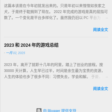
的那个理想乡？我没有答案，亦复何言。皆言四十不惑，可这
这篇本该是在今年初就发出来的。只是年初以来惶惶如丧家之
世界如此复杂，我连这巨轮的去向也无从分辨。 辗转无眠的夜
犬，于是终于耽搁到了现在。 2022 年完成的游戏是真的屈指可
晚，陪在枕边的便是金庸老先生的几部书。每每读到若有所
数了。一个变化是平台多样化了。虽然我仍旧以 PC 平台为
悟，才能在黎明前草草小憩。老先生从武侠到无侠，层层递进
主，但游戏不再是 Steam 一家独大，GoG、Epic 都有。
构筑了一个亦真亦幻的江湖，让人在这个江湖里体验各式悲
Partisans 1941，中文名「苏军游击队 1941」，2022-01-03 通
阅读全文
喜，又把这个江湖的规则层层解构，推演其间各式人格向现实
关，Steam 记录耗时 24 小时。这是个苏军的盟军敢死队。单纯
投影的境遇和选择。 老先生开卷入世，却又早早封笔，不做答
喜欢这个背景而已，系统并不很出彩，故事中规中矩，人物刻
案，只在笔墨尽处引人向善。困顿时能读到这样的文字，我心
2023 和 2024 年的游戏总结
画一般。估计不是特别喜欢这类题材的同学都不会看到这款游
存感激。 枕边已无金庸，经典心中长存。
-
一月 02, 2025
戏。 Lost Ruins，2022-01-09 通关，GoG 记录 7 小时。萌系像
素风的二次元银河城类。画风没问题，操作感是比较慢的那
2023 年，离开了就职十几年的阿里，踏上了创业的旅程。按
种，故事属于玩后即忘的类型，到现在只记得有件装备叫死库
30000 天计算，人生早已过半，时间是余生最为宝贵的资源，
水。 Kena: Bridge of Spirits，中文名「凯娜：灵魂之桥」，
人生的体验也多了很多不同：习惯失去，学会和解。 于是，是
2022-02-01 通关，Epic 平台没有耗时记录，不过印象里流程不
否是创业的最佳时机，失去金手铐是对是错，都已不那么重
太长。因为游戏不太难，加上视听感受做的还不错，整个游戏
要。对于游戏的执念，也终于松动，毕竟要花费最为宝贵的资
阅读全文
体验很像是观看一部动画长片。属于还行，但不至于到推荐的
源，投入必须值得。 心渊梦境 2023-10 烛龙做的类银河城跳台
程度。 God of War，战神4，2022-02-27 通关，Epic 平台还是
子游戏。怎么说呢，是个物有所值的作品，但也仅限于此。如
没有耗时记录。这个应该是 2022 年花时间最多的游戏了。如果
果不是因为情怀一开始众筹就开始跟进，我可能不会断断续续
说游戏工业的优质成熟产品应该长啥样，战神 4 就是答案。不
由 Blogger 提供支持