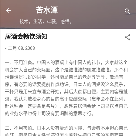
跳至主要内容
苦水潭
技术，生活，牢骚，感悟。
居酒会畅饮须知
-
二月 08, 2008
一、不用准备。中国人的酒桌上有中国人的礼节，大家趁这个
机会扩大自己的交际圈，这个是谁谁谁的朋友谁谁谁，那个和
谁谁谁是很好的同学，还可能是自己的老乡等等等，敬酒有
序，有必要的话要提前作点功课。日本人的酒桌没这么复杂，
干杯只是用来宣布酒会开始，其后大家都自便，主要内容是扯
淡，我认为放松身心的目的高于应酬交际（忘年会不在此列，
赴这种会一定要备足名片），想趁着居酒会给上司显摆点自己
的业务水平也得上司没有要喝醉的意思才行。
二、不用害怕。日本人没有灌酒的习惯，与会者不用担心自己
的肝。倒是日本人经常还没怎么着就先把自己灌的东倒西歪，