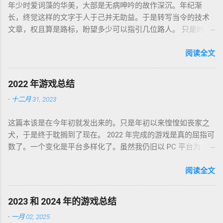
年少时爱词藻的华美，大部是无病呻吟的故作深沉。年纪渐
长，终觉这样的文字于人于己并无助益。于是转写当令的技术
文章，权且算是路标，盼望多少可以指引几位路人。 只是时代
巨轮日益加速，朝花夕拾如过眼云烟，刚还玩笑新人不识软盘
图标为何物，转眼千禧一代业已成人，不知墙为何物。互联网
阅读全文
环境沧海桑田，墙内淘系、微信、头条抖音割据，墙外则白莲
盛开，RSS 之父自戕，开源日益沦为资本巨鳄博弈的棋子。 这
2022 年游戏总结
个光怪陆离的世界，不是游戏中的虚幻场景，却是千千万万个
-
十二月 31, 2023
如我一样的人鞠躬尽瘁亲手打造的魔幻现实。这可是我曾希冀
的那个理想乡？我没有答案，亦复何言。皆言四十不惑，可这
这篇本该是在今年初就发出来的。只是年初以来惶惶如丧家之
世界如此复杂，我连这巨轮的去向也无从分辨。 辗转无眠的夜
犬，于是终于耽搁到了现在。 2022 年完成的游戏是真的屈指可
晚，陪在枕边的便是金庸老先生的几部书。每每读到若有所
数了。一个变化是平台多样化了。虽然我仍旧以 PC 平台为
悟，才能在黎明前草草小憩。老先生从武侠到无侠，层层递进
主，但游戏不再是 Steam 一家独大，GoG、Epic 都有。
构筑了一个亦真亦幻的江湖，让人在这个江湖里体验各式悲
Partisans 1941，中文名「苏军游击队 1941」，2022-01-03 通
阅读全文
喜，又把这个江湖的规则层层解构，推演其间各式人格向现实
关，Steam 记录耗时 24 小时。这是个苏军的盟军敢死队。单纯
投影的境遇和选择。 老先生开卷入世，却又早早封笔，不做答
喜欢这个背景而已，系统并不很出彩，故事中规中矩，人物刻
案，只在笔墨尽处引人向善。困顿时能读到这样的文字，我心
2023 和 2024 年的游戏总结
画一般。估计不是特别喜欢这类题材的同学都不会看到这款游
存感激。 枕边已无金庸，经典心中长存。
-
一月 02, 2025
戏。 Lost Ruins，2022-01-09 通关，GoG 记录 7 小时。萌系像