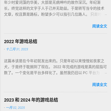
年少时爱词藻的华美，大部是无病呻吟的故作深沉。年纪渐
长，终觉这样的文字于人于己并无助益。于是转写当令的技术
文章，权且算是路标，盼望多少可以指引几位路人。 只是时代
巨轮日益加速，朝花夕拾如过眼云烟，刚还玩笑新人不识软盘
图标为何物，转眼千禧一代业已成人，不知墙为何物。互联网
阅读全文
环境沧海桑田，墙内淘系、微信、头条抖音割据，墙外则白莲
盛开，RSS 之父自戕，开源日益沦为资本巨鳄博弈的棋子。 这
2022 年游戏总结
个光怪陆离的世界，不是游戏中的虚幻场景，却是千千万万个
-
十二月 31, 2023
如我一样的人鞠躬尽瘁亲手打造的魔幻现实。这可是我曾希冀
的那个理想乡？我没有答案，亦复何言。皆言四十不惑，可这
这篇本该是在今年初就发出来的。只是年初以来惶惶如丧家之
世界如此复杂，我连这巨轮的去向也无从分辨。 辗转无眠的夜
犬，于是终于耽搁到了现在。 2022 年完成的游戏是真的屈指可
晚，陪在枕边的便是金庸老先生的几部书。每每读到若有所
数了。一个变化是平台多样化了。虽然我仍旧以 PC 平台为
悟，才能在黎明前草草小憩。老先生从武侠到无侠，层层递进
主，但游戏不再是 Steam 一家独大，GoG、Epic 都有。
构筑了一个亦真亦幻的江湖，让人在这个江湖里体验各式悲
Partisans 1941，中文名「苏军游击队 1941」，2022-01-03 通
阅读全文
喜，又把这个江湖的规则层层解构，推演其间各式人格向现实
关，Steam 记录耗时 24 小时。这是个苏军的盟军敢死队。单纯
投影的境遇和选择。 老先生开卷入世，却又早早封笔，不做答
喜欢这个背景而已，系统并不很出彩，故事中规中矩，人物刻
案，只在笔墨尽处引人向善。困顿时能读到这样的文字，我心
2023 和 2024 年的游戏总结
画一般。估计不是特别喜欢这类题材的同学都不会看到这款游
存感激。 枕边已无金庸，经典心中长存。
-
一月 02, 2025
戏。 Lost Ruins，2022-01-09 通关，GoG 记录 7 小时。萌系像