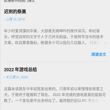
此博客中的热门博文
迟到的祭奠
-
二月 10, 2019
年少时爱词藻的华美，大部是无病呻吟的故作深沉。年纪渐
长，终觉这样的文字于人于己并无助益。于是转写当令的技术
文章，权且算是路标，盼望多少可以指引几位路人。 只是时代
巨轮日益加速，朝花夕拾如过眼云烟，刚还玩笑新人不识软盘
图标为何物，转眼千禧一代业已成人，不知墙为何物。互联网
阅读全文
环境沧海桑田，墙内淘系、微信、头条抖音割据，墙外则白莲
盛开，RSS 之父自戕，开源日益沦为资本巨鳄博弈的棋子。 这
2022 年游戏总结
个光怪陆离的世界，不是游戏中的虚幻场景，却是千千万万个
-
十二月 31, 2023
如我一样的人鞠躬尽瘁亲手打造的魔幻现实。这可是我曾希冀
的那个理想乡？我没有答案，亦复何言。皆言四十不惑，可这
这篇本该是在今年初就发出来的。只是年初以来惶惶如丧家之
世界如此复杂，我连这巨轮的去向也无从分辨。 辗转无眠的夜
犬，于是终于耽搁到了现在。 2022 年完成的游戏是真的屈指可
晚，陪在枕边的便是金庸老先生的几部书。每每读到若有所
数了。一个变化是平台多样化了。虽然我仍旧以 PC 平台为
悟，才能在黎明前草草小憩。老先生从武侠到无侠，层层递进
主，但游戏不再是 Steam 一家独大，GoG、Epic 都有。
构筑了一个亦真亦幻的江湖，让人在这个江湖里体验各式悲