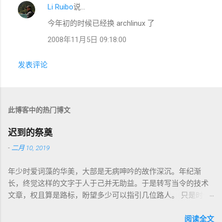
Li Ruibo
说…
今年初的时候已经换 archlinux 了
2008年11月5日 09:18:00
发表评论
此博客中的热门博文
迟到的祭奠
-
二月 10, 2019
年少时爱词藻的华美，大部是无病呻吟的故作深沉。年纪渐
长，终觉这样的文字于人于己并无助益。于是转写当令的技术
文章，权且算是路标，盼望多少可以指引几位路人。 只是时代
巨轮日益加速，朝花夕拾如过眼云烟，刚还玩笑新人不识软盘
图标为何物，转眼千禧一代业已成人，不知墙为何物。互联网
阅读全文