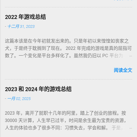
环境沧海桑田，墙内淘系、微信、头条抖音割据，墙外则白莲
盛开，RSS 之父自戕，开源日益沦为资本巨鳄博弈的棋子。 这
2022 年游戏总结
个光怪陆离的世界，不是游戏中的虚幻场景，却是千千万万个
-
十二月 31, 2023
如我一样的人鞠躬尽瘁亲手打造的魔幻现实。这可是我曾希冀
的那个理想乡？我没有答案，亦复何言。皆言四十不惑，可这
这篇本该是在今年初就发出来的。只是年初以来惶惶如丧家之
世界如此复杂，我连这巨轮的去向也无从分辨。 辗转无眠的夜
犬，于是终于耽搁到了现在。 2022 年完成的游戏是真的屈指可
晚，陪在枕边的便是金庸老先生的几部书。每每读到若有所
数了。一个变化是平台多样化了。虽然我仍旧以 PC 平台为
悟，才能在黎明前草草小憩。老先生从武侠到无侠，层层递进
主，但游戏不再是 Steam 一家独大，GoG、Epic 都有。
构筑了一个亦真亦幻的江湖，让人在这个江湖里体验各式悲
Partisans 1941，中文名「苏军游击队 1941」，2022-01-03 通
阅读全文
喜，又把这个江湖的规则层层解构，推演其间各式人格向现实
关，Steam 记录耗时 24 小时。这是个苏军的盟军敢死队。单纯
投影的境遇和选择。 老先生开卷入世，却又早早封笔，不做答
喜欢这个背景而已，系统并不很出彩，故事中规中矩，人物刻
案，只在笔墨尽处引人向善。困顿时能读到这样的文字，我心
2023 和 2024 年的游戏总结
画一般。估计不是特别喜欢这类题材的同学都不会看到这款游
存感激。 枕边已无金庸，经典心中长存。
-
一月 02, 2025
戏。 Lost Ruins，2022-01-09 通关，GoG 记录 7 小时。萌系像
素风的二次元银河城类。画风没问题，操作感是比较慢的那
2023 年，离开了就职十几年的阿里，踏上了创业的旅程。按
种，故事属于玩后即忘的类型，到现在只记得有件装备叫死库
30000 天计算，人生早已过半，时间是余生最为宝贵的资源，
水。 Kena: Bridge of Spirits，中文名「凯娜：灵魂之桥」，
人生的体验也多了很多不同：习惯失去，学会和解。 于是，是
2022-02-01 通关，Epic 平台没有耗时记录，不过印象里流程不
否是创业的最佳时机，失去金手铐是对是错，都已不那么重
太长。因为游戏不太难，加上视听感受做的还不错，整个游戏