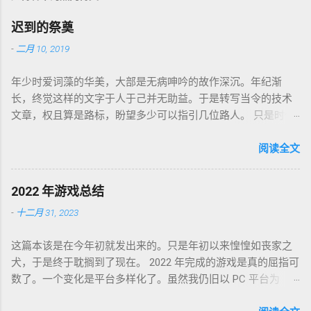
迟到的祭奠
-
二月 10, 2019
年少时爱词藻的华美，大部是无病呻吟的故作深沉。年纪渐
长，终觉这样的文字于人于己并无助益。于是转写当令的技术
文章，权且算是路标，盼望多少可以指引几位路人。 只是时代
巨轮日益加速，朝花夕拾如过眼云烟，刚还玩笑新人不识软盘
图标为何物，转眼千禧一代业已成人，不知墙为何物。互联网
阅读全文
环境沧海桑田，墙内淘系、微信、头条抖音割据，墙外则白莲
盛开，RSS 之父自戕，开源日益沦为资本巨鳄博弈的棋子。 这
2022 年游戏总结
个光怪陆离的世界，不是游戏中的虚幻场景，却是千千万万个
-
十二月 31, 2023
如我一样的人鞠躬尽瘁亲手打造的魔幻现实。这可是我曾希冀
的那个理想乡？我没有答案，亦复何言。皆言四十不惑，可这
这篇本该是在今年初就发出来的。只是年初以来惶惶如丧家之
世界如此复杂，我连这巨轮的去向也无从分辨。 辗转无眠的夜
犬，于是终于耽搁到了现在。 2022 年完成的游戏是真的屈指可
晚，陪在枕边的便是金庸老先生的几部书。每每读到若有所
数了。一个变化是平台多样化了。虽然我仍旧以 PC 平台为
悟，才能在黎明前草草小憩。老先生从武侠到无侠，层层递进
主，但游戏不再是 Steam 一家独大，GoG、Epic 都有。
构筑了一个亦真亦幻的江湖，让人在这个江湖里体验各式悲