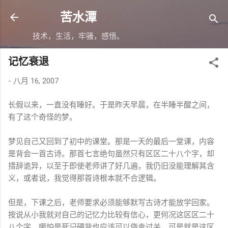
跳至主要内容
苦水潭
技术，生活，牢骚，感悟。
记忆衰退
-
八月 16, 2007
长假以来，一直没有睡好。于是昨天早晨，在半睡半醒之间，
有了这个奇怪的梦。
梦见自己又回到了初中的课堂。那是一天的最后一堂课，内容
是背会一首古诗。那首七言绝句虽然只有区区二十八个字，却
措辞诡异，以至于即使老师讲了好几遍，我仍旧没能理解其含
义，或者说，我觉得那首诗根本就不合逻辑。
但是，下课之后，老师要求必须能够默写古诗才能放学回家。
按说从小我就对自己的记忆力比较有信心，更何况这区区二十
八个字，哪怕是死记硬背也应该可以侥幸过关。可是就是这区