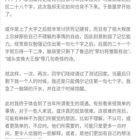
区二十八个字，这次我却无论如何也背不下来。于是噩梦开始
了。
或许是上了大学之后就非常讨厌死记硬背，而且有了很大程度
上忘掉那些自己不理解的事情的自由，因此刻意削弱了记忆能
力。经常是在勉强记住出第一句七个字之后，后面的二十一个
字就忘得一干二净，脑袋里只剩下了鲁迅的“挈妇将雏鬓有丝”、
“城头变换大王旗”等几句奇怪的诗。
就这样，一次、两次，同学们陆续通过了测试回家。当最后只
剩下我一个人的时候，我还是只能偶尔记住第一句七个字。我
急了一脑袋的汗水，并在这个时候惊醒。
此时我终于体会到了当年所谓差生的境遇。有些看来很简单的
事情，对于一些人来说，或许真的就是很难。这很难的背后，
可能有种种不为我们所察觉的原因，比如不理解，不认可，或
者更简单的，不应时。他们所需要的，可能只是更多一点时
间，更令人信服的一些解释，或者，是他们更加有自己的想法