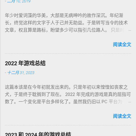
-
二月 10, 2019
年少时爱词藻的华美，大部是无病呻吟的故作深沉。年纪渐
长，终觉这样的文字于人于己并无助益。于是转写当令的技术
文章，权且算是路标，盼望多少可以指引几位路人。 只是时代
巨轮日益加速，朝花夕拾如过眼云烟，刚还玩笑新人不识软盘
图标为何物，转眼千禧一代业已成人，不知墙为何物。互联网
阅读全文
环境沧海桑田，墙内淘系、微信、头条抖音割据，墙外则白莲
盛开，RSS 之父自戕，开源日益沦为资本巨鳄博弈的棋子。 这
2022 年游戏总结
个光怪陆离的世界，不是游戏中的虚幻场景，却是千千万万个
-
十二月 31, 2023
如我一样的人鞠躬尽瘁亲手打造的魔幻现实。这可是我曾希冀
的那个理想乡？我没有答案，亦复何言。皆言四十不惑，可这
这篇本该是在今年初就发出来的。只是年初以来惶惶如丧家之
世界如此复杂，我连这巨轮的去向也无从分辨。 辗转无眠的夜
犬，于是终于耽搁到了现在。 2022 年完成的游戏是真的屈指可
晚，陪在枕边的便是金庸老先生的几部书。每每读到若有所
数了。一个变化是平台多样化了。虽然我仍旧以 PC 平台为
悟，才能在黎明前草草小憩。老先生从武侠到无侠，层层递进
主，但游戏不再是 Steam 一家独大，GoG、Epic 都有。
构筑了一个亦真亦幻的江湖，让人在这个江湖里体验各式悲
Partisans 1941，中文名「苏军游击队 1941」，2022-01-03 通
阅读全文
喜，又把这个江湖的规则层层解构，推演其间各式人格向现实
关，Steam 记录耗时 24 小时。这是个苏军的盟军敢死队。单纯
投影的境遇和选择。 老先生开卷入世，却又早早封笔，不做答
喜欢这个背景而已，系统并不很出彩，故事中规中矩，人物刻
案，只在笔墨尽处引人向善。困顿时能读到这样的文字，我心
2023 和 2024 年的游戏总结