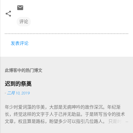
评论
发表评论
评
论
此博客中的热门博文
迟到的祭奠
-
二月 10, 2019
年少时爱词藻的华美，大部是无病呻吟的故作深沉。年纪渐
长，终觉这样的文字于人于己并无助益。于是转写当令的技术
文章，权且算是路标，盼望多少可以指引几位路人。 只是时代
巨轮日益加速，朝花夕拾如过眼云烟，刚还玩笑新人不识软盘