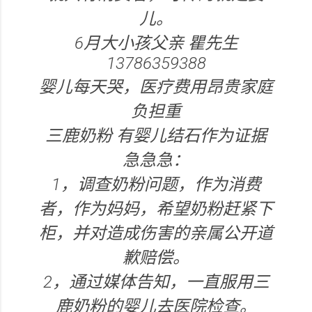
儿。
6月大小孩父亲 瞿先生
13786359388
婴儿每天哭，医疗费用昂贵家庭
负担重
三鹿奶粉 有婴儿结石作为证据
急急急：
1，调查奶粉问题，作为消费
者，作为妈妈，希望奶粉赶紧下
柜，并对造成伤害的亲属公开道
歉赔偿。
2，通过媒体告知，一直服用三
鹿奶粉的婴儿去医院检查。