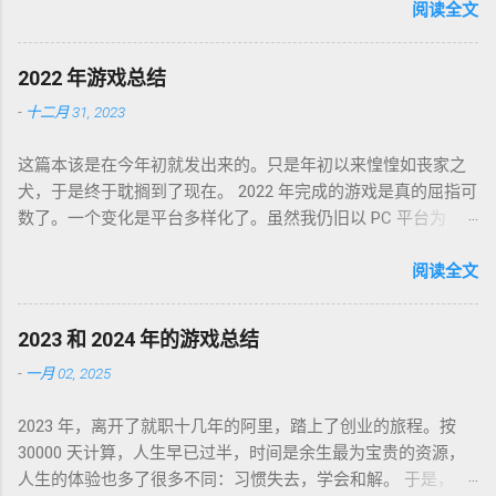
图标为何物，转眼千禧一代业已成人，不知墙为何物。互联网
阅读全文
环境沧海桑田，墙内淘系、微信、头条抖音割据，墙外则白莲
盛开，RSS 之父自戕，开源日益沦为资本巨鳄博弈的棋子。 这
2022 年游戏总结
个光怪陆离的世界，不是游戏中的虚幻场景，却是千千万万个
-
十二月 31, 2023
如我一样的人鞠躬尽瘁亲手打造的魔幻现实。这可是我曾希冀
的那个理想乡？我没有答案，亦复何言。皆言四十不惑，可这
这篇本该是在今年初就发出来的。只是年初以来惶惶如丧家之
世界如此复杂，我连这巨轮的去向也无从分辨。 辗转无眠的夜
犬，于是终于耽搁到了现在。 2022 年完成的游戏是真的屈指可
晚，陪在枕边的便是金庸老先生的几部书。每每读到若有所
数了。一个变化是平台多样化了。虽然我仍旧以 PC 平台为
悟，才能在黎明前草草小憩。老先生从武侠到无侠，层层递进
主，但游戏不再是 Steam 一家独大，GoG、Epic 都有。
构筑了一个亦真亦幻的江湖，让人在这个江湖里体验各式悲
Partisans 1941，中文名「苏军游击队 1941」，2022-01-03 通
阅读全文
喜，又把这个江湖的规则层层解构，推演其间各式人格向现实
关，Steam 记录耗时 24 小时。这是个苏军的盟军敢死队。单纯
投影的境遇和选择。 老先生开卷入世，却又早早封笔，不做答
喜欢这个背景而已，系统并不很出彩，故事中规中矩，人物刻
案，只在笔墨尽处引人向善。困顿时能读到这样的文字，我心
2023 和 2024 年的游戏总结
画一般。估计不是特别喜欢这类题材的同学都不会看到这款游
存感激。 枕边已无金庸，经典心中长存。
-
一月 02, 2025
戏。 Lost Ruins，2022-01-09 通关，GoG 记录 7 小时。萌系像
素风的二次元银河城类。画风没问题，操作感是比较慢的那
2023 年，离开了就职十几年的阿里，踏上了创业的旅程。按
种，故事属于玩后即忘的类型，到现在只记得有件装备叫死库
30000 天计算，人生早已过半，时间是余生最为宝贵的资源，
水。 Kena: Bridge of Spirits，中文名「凯娜：灵魂之桥」，
人生的体验也多了很多不同：习惯失去，学会和解。 于是，是
2022-02-01 通关，Epic 平台没有耗时记录，不过印象里流程不