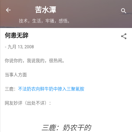
跳至主要内容
苦水潭
技术，生活，牢骚，感悟。
何患无辞
-
九月 13, 2008
你说你的，我说我的，很热闹。
当事人方面
三鹿：
不法奶农向鲜牛奶中掺入三聚氰胺
网友妙评（出处不详）：
三鹿：奶农干的