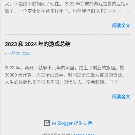
犬，于是终于耽搁到了现在。 2022 年完成的游戏是真的屈指可
晚，陪在枕边的便是金庸老先生的几部书。每每读到若有所
数了。一个变化是平台多样化了。虽然我仍旧以 PC 平台为
悟，才能在黎明前草草小憩。老先生从武侠到无侠，层层递进
主，但游戏不再是 Steam 一家独大，GoG、Epic 都有。
构筑了一个亦真亦幻的江湖，让人在这个江湖里体验各式悲
Partisans 1941，中文名「苏军游击队 1941」，2022-01-03 通
阅读全文
喜，又把这个江湖的规则层层解构，推演其间各式人格向现实
关，Steam 记录耗时 24 小时。这是个苏军的盟军敢死队。单纯
投影的境遇和选择。 老先生开卷入世，却又早早封笔，不做答
喜欢这个背景而已，系统并不很出彩，故事中规中矩，人物刻
案，只在笔墨尽处引人向善。困顿时能读到这样的文字，我心
2023 和 2024 年的游戏总结
画一般。估计不是特别喜欢这类题材的同学都不会看到这款游
存感激。 枕边已无金庸，经典心中长存。
-
一月 02, 2025
戏。 Lost Ruins，2022-01-09 通关，GoG 记录 7 小时。萌系像
素风的二次元银河城类。画风没问题，操作感是比较慢的那
2023 年，离开了就职十几年的阿里，踏上了创业的旅程。按
种，故事属于玩后即忘的类型，到现在只记得有件装备叫死库
30000 天计算，人生早已过半，时间是余生最为宝贵的资源，
水。 Kena: Bridge of Spirits，中文名「凯娜：灵魂之桥」，
人生的体验也多了很多不同：习惯失去，学会和解。 于是，是
2022-02-01 通关，Epic 平台没有耗时记录，不过印象里流程不
否是创业的最佳时机，失去金手铐是对是错，都已不那么重
太长。因为游戏不太难，加上视听感受做的还不错，整个游戏
要。对于游戏的执念，也终于松动，毕竟要花费最为宝贵的资
阅读全文
体验很像是观看一部动画长片。属于还行，但不至于到推荐的
源，投入必须值得。 心渊梦境 2023-10 烛龙做的类银河城跳台
程度。 God of War，战神4，2022-02-27 通关，Epic 平台还是
子游戏。怎么说呢，是个物有所值的作品，但也仅限于此。如
没有耗时记录。这个应该是 2022 年花时间最多的游戏了。如果
果不是因为情怀一开始众筹就开始跟进，我可能不会断断续续
说游戏工业的优质成熟产品应该长啥样，战神 4 就是答案。不
由 Blogger 提供支持
几个月时间坚持到通关。参照组是「圣女之歌 Zero2：鳞痕誓
错的故事，不错的系统，优秀的视听体验。 Elding Ring，艾尔
约」，也是满满的情怀，但作品质量真的让我坚持不到通关
登法环，2022-07-23 通关，Steam 平台记录 160 小时。如果说