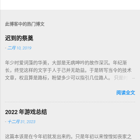
评
论
此博客中的热门博文
迟到的祭奠
-
二月 10, 2019
年少时爱词藻的华美，大部是无病呻吟的故作深沉。年纪渐
长，终觉这样的文字于人于己并无助益。于是转写当令的技术
文章，权且算是路标，盼望多少可以指引几位路人。 只是时代
巨轮日益加速，朝花夕拾如过眼云烟，刚还玩笑新人不识软盘
图标为何物，转眼千禧一代业已成人，不知墙为何物。互联网
阅读全文
环境沧海桑田，墙内淘系、微信、头条抖音割据，墙外则白莲
盛开，RSS 之父自戕，开源日益沦为资本巨鳄博弈的棋子。 这
2022 年游戏总结
个光怪陆离的世界，不是游戏中的虚幻场景，却是千千万万个
-
十二月 31, 2023
如我一样的人鞠躬尽瘁亲手打造的魔幻现实。这可是我曾希冀
的那个理想乡？我没有答案，亦复何言。皆言四十不惑，可这
这篇本该是在今年初就发出来的。只是年初以来惶惶如丧家之
世界如此复杂，我连这巨轮的去向也无从分辨。 辗转无眠的夜