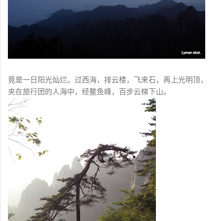
竟是一日阳光灿烂。过西海，排云楼，飞来石，再上光明顶，
夹在旅行团的人海中，经鳌鱼峰，百步云梯下山。