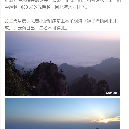
走到西海大峡谷的尽头，云终于化成了雨。相机进水罢工。雨
中翻越 1860 米的光明顶，回北海木屋住下。
第二天清晨，忍着小腿剧痛攀上猴子观海（狮子峰锁闭未开
放），云海日出，二者不可得兼。