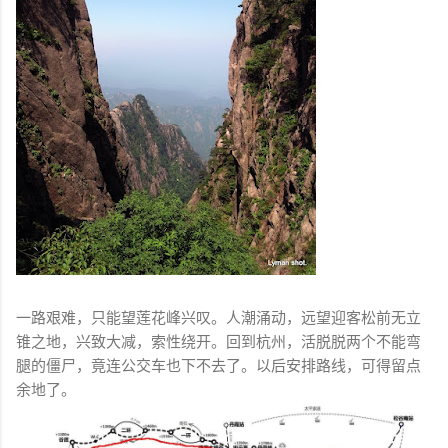
一路艰难，只能望莲花峰兴叹。人潮涌动，远望迎客松前无立
锥之地，兴致大减，索性绕开。回到杭州，活脱脱两个不能弯
腿的僵尸，竟连公交车也下不去了。以后安排路线，可得留点
余地了。