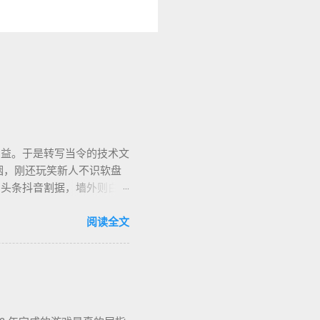
助益。于是转写当令的技术文
烟，刚还玩笑新人不识软盘
、头条抖音割据，墙外则白莲
的虚幻场景，却是千千万万
亦复何言。皆言四十不惑，可
阅读全文
生的几部书。每每读到若有
让人在这个江湖里体验各式悲
入世，却又早早封笔，不做
心中长存。