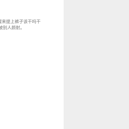
醒来提上裤子该干吗干
被别人颜射。