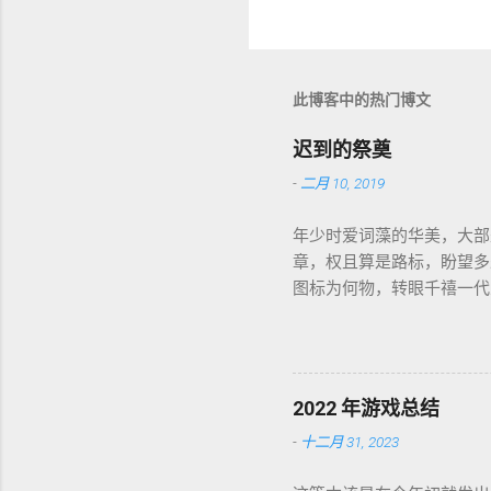
此博客中的热门博文
迟到的祭奠
-
二月 10, 2019
年少时爱词藻的华美，大部
章，权且算是路标，盼望多
图标为何物，转眼千禧一代
盛开，RSS 之父自戕，
个如我一样的人鞠躬尽瘁亲
这世界如此复杂，我连这巨
所悟，才能在黎明前草草小
2022 年游戏总结
喜，又把这个江湖的规则层
-
十二月 31, 2023
答案，只在笔墨尽处引人向