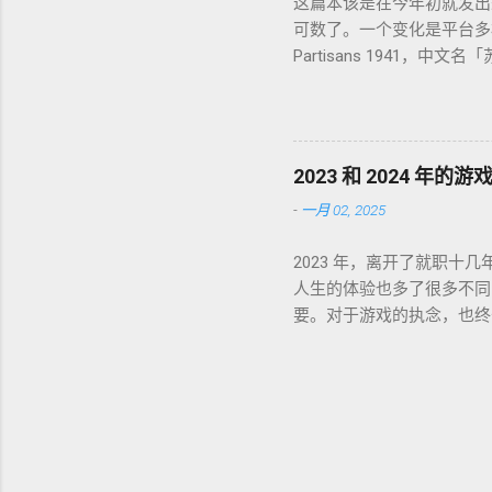
这篇本该是在今年初就发出
可数了。一个变化是平台多样化
Partisans 1941，中
纯喜欢这个背景而已，系统
游戏。 Lost Ruins，
那种，故事属于玩后即忘的类型，
2022-02-01 通关，
2023 和 2024 年的
戏体验很像是观看一部动画长片。
-
一月 02, 2025
还是没有耗时记录。这个应该
案。不错的故事，不错的系统，优秀
2023 年，离开了就职十
时。如果说战神 4 是成
人生的体验也多了很多不同
曾经严肃尝试 3 次都没能进
要。对于游戏的执念，也终于
破，能够让我这样又挑剔又
台子游戏。怎么说呢，是个
的游戏，看别人玩完全不影响自
续几个月时间坚持到通关。
试在上面开了 Tales o
了。 山海旅人 2024-02
间。或许真的只有长时间公交
10 能在国内这样的环境中
体现了极高的水准，各路专
间体验的作品。以至于玩过