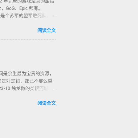
2 年完成的游戏是真的屈指
GoG、Epic 都有。
 小时。这是个苏军的盟军敢死队。单
类题材的同学都不会看到这款
。画风没问题，操作感是比较慢的
阅读全文
ts，中文名「凯娜：灵魂之桥」，
上视听感受做的还不错，整个游
2-27 通关，Epic 平台
该长啥样，战神 4 就是答
team 平台记录 160 小
，时间是余生最为宝贵的资源，
魂和只狼的影子（黑魂一我
铐是对是错，都已不那么重
are 的平衡术终于有了突
-10 烛龙做的类银河城跳
一样，法环也是一款不怕剧透
开始跟进，我可能不会断断续
 Steam Deck。并尝
品质量真的让我坚持不到通关
阅读全文
引力越来越小，二来也确实没时
说。 黑神话：悟空 2024-
导演 ，甚至 项目管理 ，都
一句话，这是真的值得投入时
去的一年很充实，很精彩，