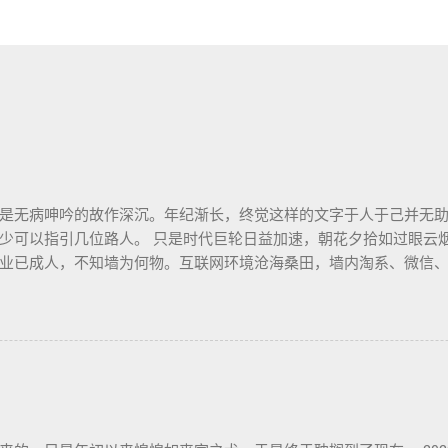
是无病呻吟的故作深沉。年纪渐长，终觉这样的文字于人于己并无
少可以指引几位路人。 只是时代巨轮日益加速，朝花夕拾如过眼云
业已成人，不知墙为何物。互联网环境沧海桑田，墙内淘系、微信
开源日益沦为资本巨鳄博弈的棋子。 这个光怪陆离的世界，不是游戏中
手打造的魔幻现实。这可是我曾希冀的那个理想乡？我没有答案，
轮的去向也无从分辨。 辗转无眠的夜晚，陪在枕边的便是金庸老先
憩。老先生从武侠到无侠，层层递进构筑了一个亦真亦幻的江湖，
层解构，推演其间各式人格向现实投影的境遇和选择。 老先生开卷
善。困顿时能读到这样的文字，我心存感激。 枕边已无金庸，经典