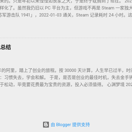
来的。只是年初以来惶惶如丧家之犬，于是终于耽搁到了现在。 202
了。虽然我仍旧以 PC 平台为主，但游戏不再是 Steam 一家独大，
文名「苏军游击队 1941」，2022-01-03 通关，Steam 记录耗时 24
并不很出彩，故事中规中矩，人物刻画一般。估计不是特别喜欢这
2022-01-09 通关，GoG 记录 7 小时。萌系像素风的二次元银河城类
到现在只记得有件装备叫死库水。 Kena: Bridge of Spiri
Epic 平台没有耗时记录，不过印象里流程不太长。因为游戏不太难，加
游戏总结
属于还行，但不至于到推荐的程度。 God of War，战神4，2022-0
是 2022 年花时间最多的游戏了。如果说游戏工业的优质成熟产品应
的视听体验。 Elding Ring，艾尔登法环，2022-07-23 通关，S
几年的阿里，踏上了创业的旅程。按 30000 天计算，人生早已过半
熟的工业品，法环则不同。它似乎是一个风格迥异作品，虽然处处有黑
：习惯失去，学会和解。 于是，是否是创业的最佳时机，失去金手
入状态，只狼则是在打败狮子猿后再无进展），但这次 From Softw
松动，毕竟要花费最为宝贵的资源，投入必须值得。 心渊梦境 2023
没有时间练手的玩家也能沉浸其中，一路陪伴到通关。而且和只狼
物有所值的作品，但也仅限于此。如果不是因为情怀一开始众筹就
己玩，甚至还有所助益，不得不让人赞叹。 2022 年，我还添置了一台
参照组是「圣女之歌 Zero2：鳞痕誓约」，也是满满的情怀，但作
f Arise（破晓传奇），不过进展很慢，一来少年向的 JRPG 对我的吸
 春节期间，用 SteamDeck 完成的游戏，很不错的带一点点解密的电子小
/地铁通勤的条件下，Steam Deck 这种设备才不至于落灰。
诞生这样一款作品，实在是难得。黑神话无论是美术、 音乐 、动作、 
业评价已经汗牛充栋，我也没有更专业，更优美的文字来形容他。
由 Blogger 提供支持
黑神话之后直到现在，我都不想再碰列表里其他待体验的游戏。 过