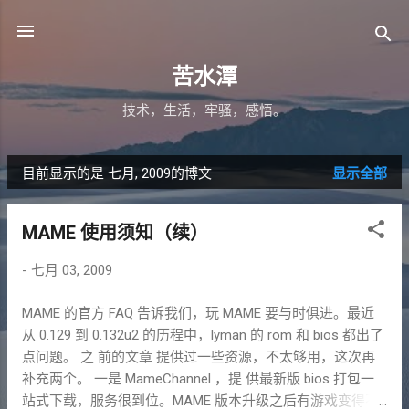
跳至主要内容
苦水潭
技术，生活，牢骚，感悟。
目前显示的是 七月, 2009的博文
显示全部
博
文
MAME 使用须知（续）
-
七月 03, 2009
MAME 的官方 FAQ 告诉我们，玩 MAME 要与时俱进。最近
从 0.129 到 0.132u2 的历程中，lyman 的 rom 和 bios 都出了
点问题。 之 前的文章 提供过一些资源，不太够用，这次再
补充两个。 一是 MameChannel ，提 供最新版 bios 打包一
站式下载，服务很到位。MAME 版本升级之后有游戏变得不