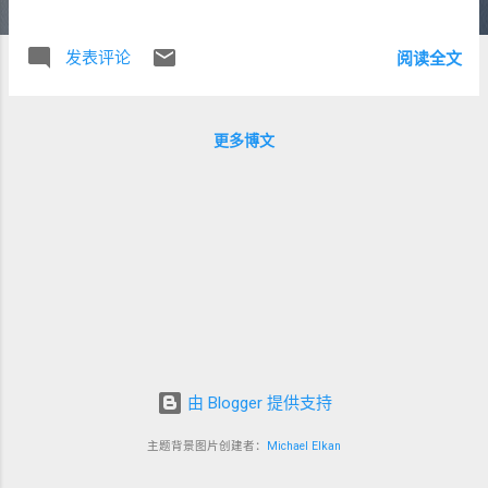
能玩了应该首先来这里看看是不是有了新版 bios。 二是
RomKeeper ，如果更新了 bios 原来的游戏还是不能玩，八
发表评论
阅读全文
成是该 rom 有新版 dump 出来了。到这里找个新的好了。
更多博文
由 Blogger 提供支持
主题背景图片创建者：
Michael Elkan