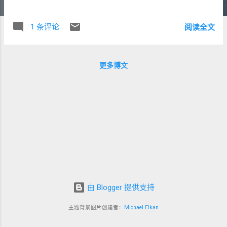
摄氏度，湿度是 HI/43%（量程就到 90％，超
过 90％ 都是 HI）。仅从数字上看，杭州这
1 条评论
阅读全文
个天堂也不怎么舒服，尤其是冬天。 于是，
安排妻早早回老家待产，我又重回了单身生
活。为了不至于过于慵懒邋遢，我准备开始
更多博文
学车。 某个室温又创新低的夜里，开着电热
毯睡了一宿。结果第二天，头上、颈后起了
三个疙瘩，硬硬的摸起来有点疼。想来是睡
电热毯上火了（东北话管这东西叫闷头），
一般不过是皮肉之苦，加以时日便能自行退
散。 于是我也没太在意。反而是马上要开始
的驾校理论考试更让人操心。 == 承 == 15
日，杭州大雪。气温骤降。 16 日，开始刷课
时。从公司稍稍早走一会，路上买两个包
子，骑一个小时车到水星阁，刷卡刚刚好。
由 Blogger 提供支持
17 日，照旧。 18 日，熬一个全天，攒三个
课时，身心俱疲。课时目标达成。晚上回家
主题背景图片创建者：
Michael Elkan
发现颈后的包已经破了，衣领上有血迹。 19
日。感染还是要预防的。去药店，被推荐了