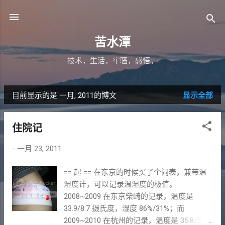
跳至主要内容
苦水潭
技术，生活，牢骚，感悟。
目前显示的是 一月, 2011的博文
显示全部
博
文
住院记
-
一月 23, 2011
== 起 == 在东京的时候买了个闹表，兼带温
湿度计，可以记录温湿度的极值。
2008~2009 在东京柴崎的记录，温度是
33.9/8.7 摄氏度，湿度 86%/31%；而
2009~2010 在杭州的记录，温度是 35.8/5.2