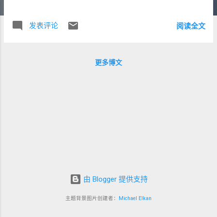
孰非，我本不关心。但是能得老二哥如此厚爱，我挺你，郭
德纲。
发表评论
阅读全文
更多博文
由 Blogger 提供支持
主题背景图片创建者：
Michael Elkan