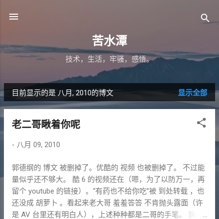
跳至主要内容
苦水潭
技术，生活，牢骚，感悟。
目前显示的是 八月, 2010的博文
显示全部
博
文
老二哥瞅着你呢
-
八月 09, 2010
郭德纲的 博文 被删掉了。优酷的 视频 也被删掉了。 不过能
量似乎还不够大。 酷 6 的视频还在（嗯，为了以防万一，再
留个 youtube 的链接）。“有药也不给你吃”被 到处转载 ，也
还没成 胡萝卜 。看起来老大哥 羞羞答答 不肯抛头露面（许
是 AV 台里还有明白人），上述种种都是二哥的手笔。 孰是