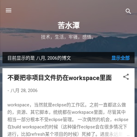
跳至主要内容
苦水潭
技术，生活，牢骚，感悟。
目前显示的是 八月, 2006的博文
显示全部
博
文
不要把非项目文件扔在workspace里面
-
八月 28, 2006
workspace，当然就是eclipse的工作区。之前一直都这么做
的，资源、其它脚本，统统都在workspace里面，尽管其中
相当一部分根本不受eclipse管理。 一次偶然的机会，eclipse
在build workspace的时候（这种操作eclipse会在很多情况下
进行，比如refresh某个项目的时候）死掉了。进度永远是