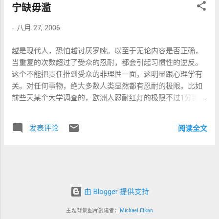
宁缺毋滥
的 InputStream 实例的 close() 或将其设为 null，甚至显式强
制 System.gc()，都没有效果。结果就是至少和本地文件同尺
-
八月 27, 2006
寸的内存成为了无法回收的垃圾。这个问题还影响到以
Class.getResourceAsStream() 为基础的
越是现代人，恐怕越讨厌罗嗦。以至于无论内容是否正确，
Image.createImage()（这个是最要命的，如何能够不使用图
当重复的次数超过了受众的忍耐，都会引起习惯性的逆反。
片资源呢！）。 这个 bug 据说在新的 S60 上已经解决了。但
这个不能把责任推到受众的非理性一面，这明显跟心理学有
是 Nokia 3230（4.0526.2ch）、Nokia 7610（6.0525.0ch）都
关。对任何事物，绝大多数人类显然都有忍耐的极限。比如
存在这个问题。对于这些个有问题的机型，在 java 程序中是
前些天某个大学调查的，欧洲人忍耐红灯的极限不过1分钟左
无法完美解决这个问题的，只能尽量避免。比如集中、统一
右等等。中国人在这方面显然要更强一些。就在北京，我等
载入资源，永不释放（也就是说，尽量控制泄漏的次数）。
过的最长的红灯恐怕要5分钟。而虽然大家都很不满，却习以
当然，这会对已有代码造成很大影响。毕竟手机 java 应用是
发表评论
阅读全文
为常。 不过今天要说的事情和红绿灯没关系。而是公交车上
内存受限系统的典型，大多数情况下，珍贵的内存中应该只
移动电视频道的广告。 这则广告相信大多乘坐北京公交的朋
保留需要的资源。 == 键盘响应事件 == 在 MIDP1 中，获取键
友百分之百见过。三维动画创作的范伟，愁眉苦脸，“酒不能
盘事件只能自己实现 Canvas.keyPressed()。但是 Motorola
喝，辣椒不能吃，车不能开，睡觉还得趴着”。这时同样三维
E398 和 SonyEricsson K700c 的实现却很奇怪。表现为左右
动画创作的赵本山出现“咋的了？”“我痔疮又犯了”哦，到此时
软键有可能在这个方法中捕获不到。而是否能够成功捕获，
才恍然大悟，原来是治疗难言之隐的广告。之后便是“赵本山”
由 Blogger 提供支持
取决于 keyPressed() 方法中代码的行数…… 我承认我没彻底
的大锻独白，“北京东大……多项无痛微创技术……治疗各种内
搞清楚这其中的玄机。鬼知道 Motorola 和 SonyEricsson 是
主题背景图片创建者：
Michael Elkan
痔外痔混合痔肛瘘直肠息肉……治完就能走……北京人都知道”
怎么实现的 JVM。我只知道把 keyPressed 中的所有代码提