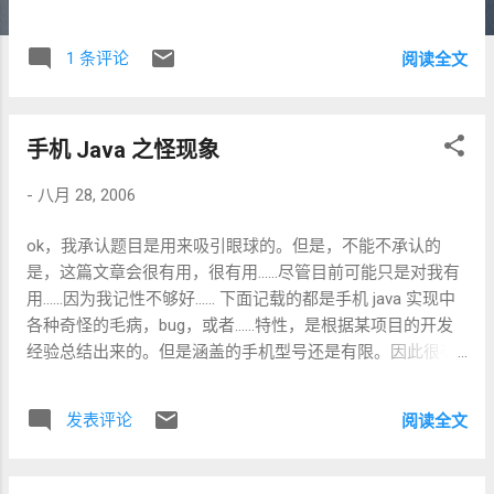
0%，而且无法正常退出，只能强制杀掉进程。 最开始以为是
windows几天没关，又犯病了，重启之后，故障依旧。 于是
1 条评论
阅读全文
留意eclipse在build workspace时候给出的提示。原来是说几
个非项目的文件夹 的路径和eclipse记录的不符。eclipse还善
意的提示我将这几个“项目”按正确路径重新导入即可…… 一不
手机 Java 之怪现象
做二不休，把几个非项目文件夹请出了workspace。重启
eclipse，故障解决。 看来，还是不要太相信IDE！！
-
八月 28, 2006
ok，我承认题目是用来吸引眼球的。但是，不能不承认的
是，这篇文章会很有用，很有用……尽管目前可能只是对我有
用……因为我记性不够好…… 下面记载的都是手机 java 实现中
各种奇怪的毛病，bug，或者……特性，是根据某项目的开发
经验总结出来的。但是涵盖的手机型号还是有限。因此很有
可能某些“特性”会存在于更多的采用了相同 JVM（比如平台
相同、生产厂商）的手机上。 == 早期 S60 的内存泄漏 == 这
发表评论
阅读全文
个 bug 可以上溯至 2003 年，甚至更早。表现为 java 应用中
如果使用了 Class.getResourceAsStream("本地文件") 无法释
放其占用的内存，是的，没有任何办法，无论是调用获得的