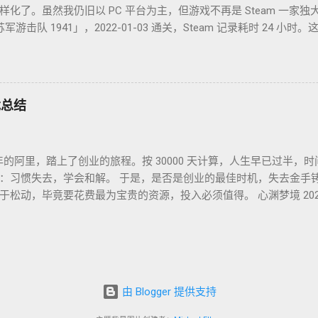
了。虽然我仍旧以 PC 平台为主，但游戏不再是 Steam 一家独大，
文名「苏军游击队 1941」，2022-01-03 通关，Steam 记录耗时 24
并不很出彩，故事中规中矩，人物刻画一般。估计不是特别喜欢这
2022-01-09 通关，GoG 记录 7 小时。萌系像素风的二次元银河城类
到现在只记得有件装备叫死库水。 Kena: Bridge of Spiri
Epic 平台没有耗时记录，不过印象里流程不太长。因为游戏不太难，加
游戏总结
属于还行，但不至于到推荐的程度。 God of War，战神4，2022-0
是 2022 年花时间最多的游戏了。如果说游戏工业的优质成熟产品应
的视听体验。 Elding Ring，艾尔登法环，2022-07-23 通关，S
几年的阿里，踏上了创业的旅程。按 30000 天计算，人生早已过半
熟的工业品，法环则不同。它似乎是一个风格迥异作品，虽然处处有黑
：习惯失去，学会和解。 于是，是否是创业的最佳时机，失去金手
入状态，只狼则是在打败狮子猿后再无进展），但这次 From Softw
松动，毕竟要花费最为宝贵的资源，投入必须值得。 心渊梦境 2023
没有时间练手的玩家也能沉浸其中，一路陪伴到通关。而且和只狼
物有所值的作品，但也仅限于此。如果不是因为情怀一开始众筹就
己玩，甚至还有所助益，不得不让人赞叹。 2022 年，我还添置了一台
参照组是「圣女之歌 Zero2：鳞痕誓约」，也是满满的情怀，但作
f Arise（破晓传奇），不过进展很慢，一来少年向的 JRPG 对我的吸
 春节期间，用 SteamDeck 完成的游戏，很不错的带一点点解密的电子小
/地铁通勤的条件下，Steam Deck 这种设备才不至于落灰。
诞生这样一款作品，实在是难得。黑神话无论是美术、 音乐 、动作、 
业评价已经汗牛充栋，我也没有更专业，更优美的文字来形容他。
由 Blogger 提供支持
黑神话之后直到现在，我都不想再碰列表里其他待体验的游戏。 过
然是 2025 年。新的一年，努力做好自己，并期待自己的努力最终都