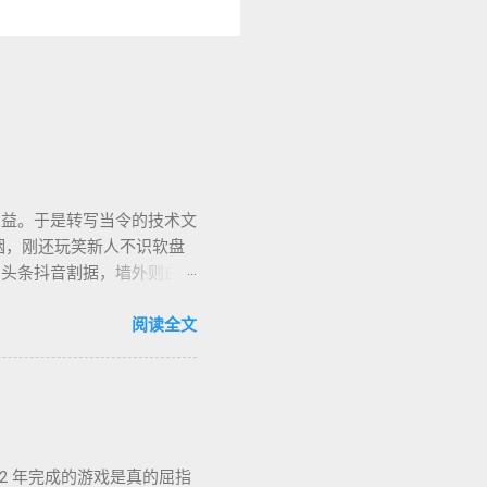
助益。于是转写当令的技术文
烟，刚还玩笑新人不识软盘
、头条抖音割据，墙外则白莲
的虚幻场景，却是千千万万
亦复何言。皆言四十不惑，可
阅读全文
生的几部书。每每读到若有
让人在这个江湖里体验各式悲
入世，却又早早封笔，不做
心中长存。
2 年完成的游戏是真的屈指