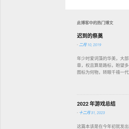
论
此博客中的热门博文
迟到的祭奠
-
二月 10, 2019
年少时爱词藻的华美，大部
章，权且算是路标，盼望多
图标为何物，转眼千禧一代
盛开，RSS 之父自戕，
个如我一样的人鞠躬尽瘁亲
这世界如此复杂，我连这巨
所悟，才能在黎明前草草小
2022 年游戏总结
喜，又把这个江湖的规则层
-
十二月 31, 2023
答案，只在笔墨尽处引人向
这篇本该是在今年初就发出