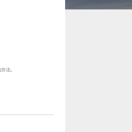
。
省事的办法。