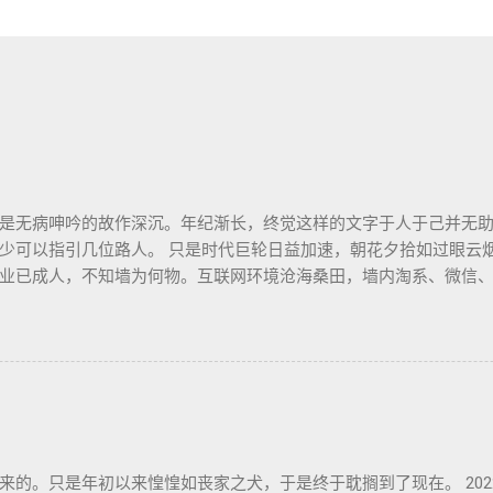
是无病呻吟的故作深沉。年纪渐长，终觉这样的文字于人于己并无
少可以指引几位路人。 只是时代巨轮日益加速，朝花夕拾如过眼云
业已成人，不知墙为何物。互联网环境沧海桑田，墙内淘系、微信
开源日益沦为资本巨鳄博弈的棋子。 这个光怪陆离的世界，不是游戏中
手打造的魔幻现实。这可是我曾希冀的那个理想乡？我没有答案，
轮的去向也无从分辨。 辗转无眠的夜晚，陪在枕边的便是金庸老先
憩。老先生从武侠到无侠，层层递进构筑了一个亦真亦幻的江湖，
层解构，推演其间各式人格向现实投影的境遇和选择。 老先生开卷
善。困顿时能读到这样的文字，我心存感激。 枕边已无金庸，经典
来的。只是年初以来惶惶如丧家之犬，于是终于耽搁到了现在。 202