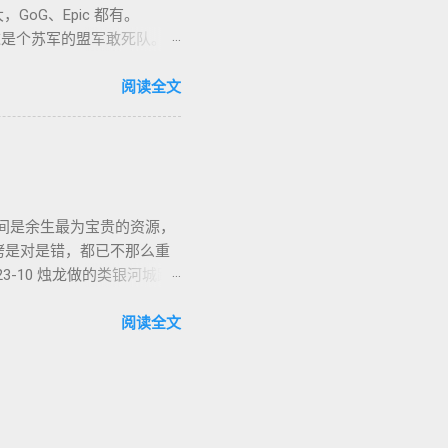
GoG、Epic 都有。
 小时。这是个苏军的盟军敢死队。单
类题材的同学都不会看到这款
。画风没问题，操作感是比较慢的
阅读全文
ts，中文名「凯娜：灵魂之桥」，
上视听感受做的还不错，整个游
2-27 通关，Epic 平台
该长啥样，战神 4 就是答
team 平台记录 160 小
，时间是余生最为宝贵的资源，
魂和只狼的影子（黑魂一我
铐是对是错，都已不那么重
are 的平衡术终于有了突
-10 烛龙做的类银河城跳
一样，法环也是一款不怕剧透
开始跟进，我可能不会断断续
 Steam Deck。并尝
品质量真的让我坚持不到通关
阅读全文
引力越来越小，二来也确实没时
说。 黑神话：悟空 2024-
导演 ，甚至 项目管理 ，都
一句话，这是真的值得投入时
去的一年很充实，很精彩，
值得。