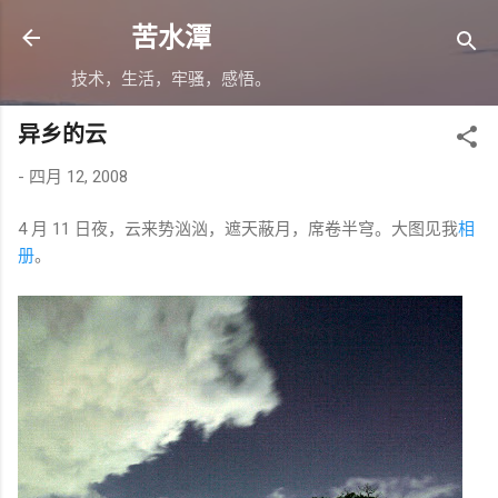
跳至主要内容
苦水潭
技术，生活，牢骚，感悟。
异乡的云
-
四月 12, 2008
4 月 11 日夜，云来势汹汹，遮天蔽月，席卷半穹。大图见我
相
册
。