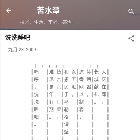
跳至主要内容
苦水潭
技术，生活，牢骚，感悟。
洗洗睡吧
-
九月 28, 2009
╔═╤═╤═╤═╤═╤═╤═╤═╤═╤═╗
║呜│ │难│皆│和│豢│滤│毙│长│大║
║呼│ │见│言│愚│五│番│诸│城│庆║
║，│ │更│六│民│毛│网│器│献│在║
║洗│ │年│十│于│，│以│，│礼│即║
║洗│ │有│耳│马│ │制│ │。│，║
║睡│ │期│顺│勒│ │霸│ │ │ ║
║吧│ │。│，│格│ │；│ │ │ ║
║。│ │ │ │谐│ │ │ │ │ ║
║ │ │ │ │壁│ │ │ │ │ ║
║ │ │ │ │。│ │ │ │ │ ║