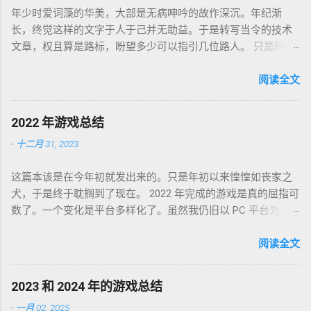
年少时爱词藻的华美，大部是无病呻吟的故作深沉。年纪渐
长，终觉这样的文字于人于己并无助益。于是转写当令的技术
文章，权且算是路标，盼望多少可以指引几位路人。 只是时代
巨轮日益加速，朝花夕拾如过眼云烟，刚还玩笑新人不识软盘
图标为何物，转眼千禧一代业已成人，不知墙为何物。互联网
阅读全文
环境沧海桑田，墙内淘系、微信、头条抖音割据，墙外则白莲
盛开，RSS 之父自戕，开源日益沦为资本巨鳄博弈的棋子。 这
2022 年游戏总结
个光怪陆离的世界，不是游戏中的虚幻场景，却是千千万万个
-
十二月 31, 2023
如我一样的人鞠躬尽瘁亲手打造的魔幻现实。这可是我曾希冀
的那个理想乡？我没有答案，亦复何言。皆言四十不惑，可这
这篇本该是在今年初就发出来的。只是年初以来惶惶如丧家之
世界如此复杂，我连这巨轮的去向也无从分辨。 辗转无眠的夜
犬，于是终于耽搁到了现在。 2022 年完成的游戏是真的屈指可
晚，陪在枕边的便是金庸老先生的几部书。每每读到若有所
数了。一个变化是平台多样化了。虽然我仍旧以 PC 平台为
悟，才能在黎明前草草小憩。老先生从武侠到无侠，层层递进
主，但游戏不再是 Steam 一家独大，GoG、Epic 都有。
构筑了一个亦真亦幻的江湖，让人在这个江湖里体验各式悲
Partisans 1941，中文名「苏军游击队 1941」，2022-01-03 通
阅读全文
喜，又把这个江湖的规则层层解构，推演其间各式人格向现实
关，Steam 记录耗时 24 小时。这是个苏军的盟军敢死队。单纯
投影的境遇和选择。 老先生开卷入世，却又早早封笔，不做答
喜欢这个背景而已，系统并不很出彩，故事中规中矩，人物刻
案，只在笔墨尽处引人向善。困顿时能读到这样的文字，我心
2023 和 2024 年的游戏总结
画一般。估计不是特别喜欢这类题材的同学都不会看到这款游
存感激。 枕边已无金庸，经典心中长存。
-
一月 02, 2025
戏。 Lost Ruins，2022-01-09 通关，GoG 记录 7 小时。萌系像