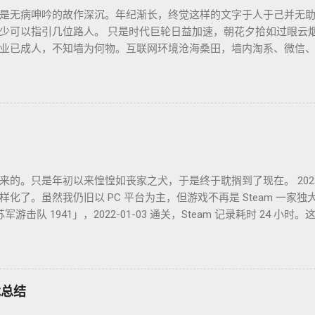
是无病呻吟的故作深沉。年纪渐长，终觉这样的文字于人于己并无
少可以指引几位路人。 只是时代巨轮日益加速，朝花夕拾如过眼云
业已成人，不知墙为何物。互联网环境沧海桑田，墙内淘系、微信
开源日益沦为资本巨鳄博弈的棋子。 这个光怪陆离的世界，不是游戏中
手打造的魔幻现实。这可是我曾希冀的那个理想乡？我没有答案，
轮的去向也无从分辨。 辗转无眠的夜晚，陪在枕边的便是金庸老先
憩。老先生从武侠到无侠，层层递进构筑了一个亦真亦幻的江湖，
层解构，推演其间各式人格向现实投影的境遇和选择。 老先生开卷
善。困顿时能读到这样的文字，我心存感激。 枕边已无金庸，经典
来的。只是年初以来惶惶如丧家之犬，于是终于耽搁到了现在。 202
了。虽然我仍旧以 PC 平台为主，但游戏不再是 Steam 一家独大，
文名「苏军游击队 1941」，2022-01-03 通关，Steam 记录耗时 24
并不很出彩，故事中规中矩，人物刻画一般。估计不是特别喜欢这
2022-01-09 通关，GoG 记录 7 小时。萌系像素风的二次元银河城类
到现在只记得有件装备叫死库水。 Kena: Bridge of Spiri
Epic 平台没有耗时记录，不过印象里流程不太长。因为游戏不太难，加
游戏总结
属于还行，但不至于到推荐的程度。 God of War，战神4，2022-0