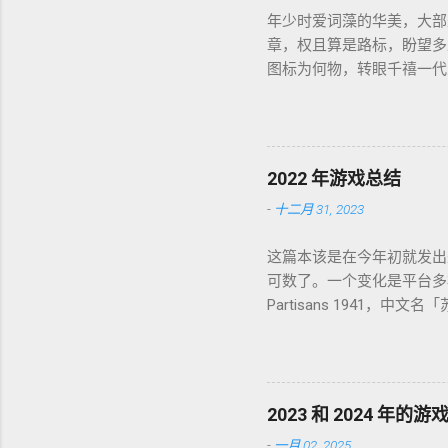
年少时爱词藻的华美，大部
章，权且算是路标，盼望多
图标为何物，转眼千禧一代
盛开，RSS 之父自戕，
个如我一样的人鞠躬尽瘁亲
这世界如此复杂，我连这巨
所悟，才能在黎明前草草小
2022 年游戏总结
喜，又把这个江湖的规则层
-
十二月 31, 2023
答案，只在笔墨尽处引人向
这篇本该是在今年初就发出
可数了。一个变化是平台多样化
Partisans 1941，中
纯喜欢这个背景而已，系统
游戏。 Lost Ruins，
那种，故事属于玩后即忘的类型，
2022-02-01 通关，
2023 和 2024 年的
戏体验很像是观看一部动画长片。
-
一月 02, 2025