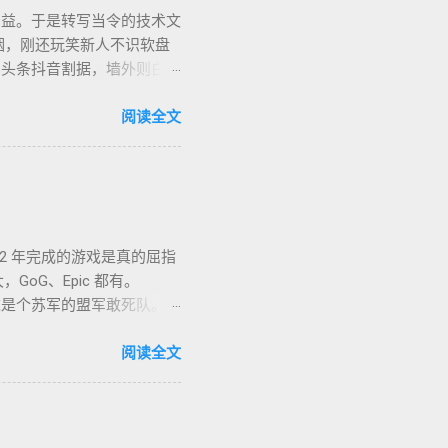
助益。于是转写当令的技术文
烟，刚还玩笑新人不识软盘
、头条抖音割据，墙外则白莲
的虚幻场景，却是千千万万
亦复何言。皆言四十不惑，可
阅读全文
生的几部书。每每读到若有
让人在这个江湖里体验各式悲
入世，却又早早封笔，不做
心中长存。
2 年完成的游戏是真的屈指
GoG、Epic 都有。
 小时。这是个苏军的盟军敢死队。单
类题材的同学都不会看到这款
。画风没问题，操作感是比较慢的
阅读全文
ts，中文名「凯娜：灵魂之桥」，
上视听感受做的还不错，整个游
2-27 通关，Epic 平台