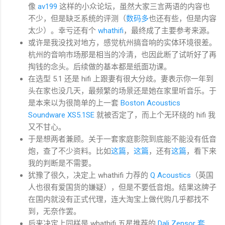
像
av199
这样的小众论坛，虽然大家三言两语的内容也
不少，但是缺乏系统的评测（
数码多
也还有些，但是内容
太少）。幸亏还有个
whathifi
，最终成了主要参考来源。
或许是我没找对地方，感觉杭州搞音响的实体环境很差。
杭州的音响市场那是相当的冷清，也因此断了试听好了再
掏钱的念头。后续做的基本都是纸面功课。
在选型 5.1 还是 hifi 上跟妻有很大分歧。妻表示你一年到
头在家也没几天，最频繁的场景还是她在家里听音乐。于
是本来以为很简单的上一套
Boston Acoustics
Soundware XS5.1SE
就被否定了，而上个无环绕的 hifi 我
又不甘心。
于是想两者兼顾。关于一套家庭影院到底能不能没有低音
炮，查了不少资料。比如
这篇
，
这篇
，还有
这篇
，看下来
我的判断是不需要。
犹豫了很久，决定上 whathifi 力荐的
Q Acoustics
（英国
人也很有爱国货的嫌疑），但是不要低音炮。结果这牌子
在国内就没有正式代理，连大淘宝上做代购几乎都找不
到，无奈作罢。
后来决定上同样是 whathifi 五星推荐的
Dali Zensor 套