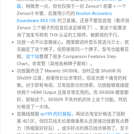
装
，稍微贵一点，但也仅限于一对 Zensor1 前置 + 一个
Zensor3 中置，后置用小巧的
Boston Acoustics
Soundware XS5.1SE
的卫星箱，还是不要低音炮（看评测
Zensor 三个箱子的低音应该足够用了）。拿这个配置咨
询了淘宝号称有 THX 认证的工程师，被鄙视的不行。
功放一点不比音箱省心。圈里都说听音乐首选马兰士，就
无脑定了这个牌子。但即使是同一个牌子，型号也能看花
眼。
这个站
整理了很多 Comparison Features Step-
Chart，非常赞（其他各种牌子都有）。
功放最终选了 Marantz SR5008。当时正值 SRx008 向
SRx009 过渡，前者性价比非常好。但这也是个痛苦的权
衡。对于即有电视，又有投影仪的场景，功放能够直接提
供两个 HDMI Output 还是非常实用的。而 SR5008 哪里都
好，就缺这个。SR5009 不失时机的补上这个功能，然后
价格涨了一大块。
音箱线根据
av199 的扫盲贴
，再综合淘宝价格选了佳耐
美 4S12F。但四芯线无论是做香蕉头还是接功放都有点费
力（热缩管好好玩），或许好点的两芯线也够用了。至于