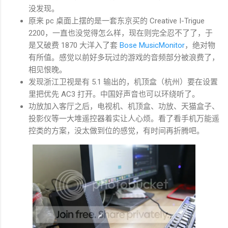
没发现。
原来 pc 桌面上摆的是一套东京买的 Creative I-Trigue
2200，一直也没觉得怎么样，现在则完全忍不了了，于
是又破费 1870 大洋入了套
Bose MusicMonitor
，绝对物
有所值。感觉以前好多玩过的游戏的音频部分被浪费了，
相见恨晚。
发现浙江卫视是有 5.1 输出的，机顶盒（杭州）要在设置
里把优先 AC3 打开。中国好声音也可以环绕听了。
功放加入客厅之后，电视机、机顶盒、功放、天猫盒子、
投影仪等一大堆遥控器着实让人心烦。看了看手机万能遥
控类的方案，没太做到位的感觉，有时间再折腾吧。