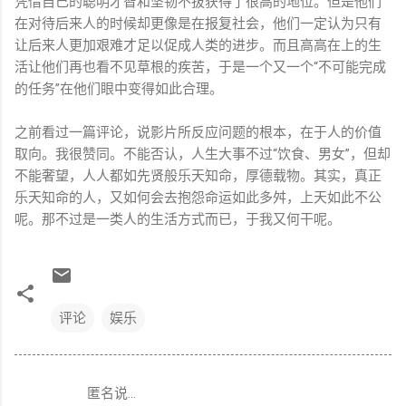
凭借自己的聪明才智和坚韧不拔获得了很高的地位。但是他们
在对待后来人的时候却更像是在报复社会，他们一定认为只有
让后来人更加艰难才足以促成人类的进步。而且高高在上的生
活让他们再也看不见草根的疾苦，于是一个又一个“不可能完成
的任务”在他们眼中变得如此合理。
之前看过一篇评论，说影片所反应问题的根本，在于人的价值
取向。我很赞同。不能否认，人生大事不过“饮食、男女”，但却
不能奢望，人人都如先贤般乐天知命，厚德载物。其实，真正
乐天知命的人，又如何会去抱怨命运如此多舛，上天如此不公
呢。那不过是一类人的生活方式而已，于我又何干呢。
评论
娱乐
匿名说…
评