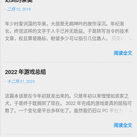
-
二月 10, 2019
年少时爱词藻的华美，大部是无病呻吟的故作深沉。年纪渐
长，终觉这样的文字于人于己并无助益。于是转写当令的技术
文章，权且算是路标，盼望多少可以指引几位路人。 只是时代
巨轮日益加速，朝花夕拾如过眼云烟，刚还玩笑新人不识软盘
图标为何物，转眼千禧一代业已成人，不知墙为何物。互联网
阅读全文
环境沧海桑田，墙内淘系、微信、头条抖音割据，墙外则白莲
盛开，RSS 之父自戕，开源日益沦为资本巨鳄博弈的棋子。 这
2022 年游戏总结
个光怪陆离的世界，不是游戏中的虚幻场景，却是千千万万个
-
十二月 31, 2023
如我一样的人鞠躬尽瘁亲手打造的魔幻现实。这可是我曾希冀
的那个理想乡？我没有答案，亦复何言。皆言四十不惑，可这
这篇本该是在今年初就发出来的。只是年初以来惶惶如丧家之
世界如此复杂，我连这巨轮的去向也无从分辨。 辗转无眠的夜
犬，于是终于耽搁到了现在。 2022 年完成的游戏是真的屈指可
晚，陪在枕边的便是金庸老先生的几部书。每每读到若有所
数了。一个变化是平台多样化了。虽然我仍旧以 PC 平台为
悟，才能在黎明前草草小憩。老先生从武侠到无侠，层层递进
主，但游戏不再是 Steam 一家独大，GoG、Epic 都有。
构筑了一个亦真亦幻的江湖，让人在这个江湖里体验各式悲
Partisans 1941，中文名「苏军游击队 1941」，2022-01-03 通
阅读全文
喜，又把这个江湖的规则层层解构，推演其间各式人格向现实
关，Steam 记录耗时 24 小时。这是个苏军的盟军敢死队。单纯
投影的境遇和选择。 老先生开卷入世，却又早早封笔，不做答