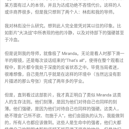
某方面有过人的本领，并且为达成功绝不吝惜代价。这样的人
或许商界很多，但是我只想到了两个人：林彪和我的导师。
我对林彪没什么研究。想到此人完全是凭对其以往的印象。比
如影片“大决战”中所表现的他的冷静，以及对待部下的强硬甚至
于冷血。
但是说到我的导师，就像极了 Miranda。无论是看人时那下滑一
半的眼镜，还是每次谈话结束的“That's all”，使得在整个观看过
程中，影片都令我处于深度的反省状态之中。毕竟当局者迷，
很难想像，自己竟然几乎就是在这样的环境中（当然远没有影
片描述的那么夸张）完成了两年多的学业。
但是，直到看过这部影片，我才真正明白了类似 Miranda 这类
人的生存法则。他们刻薄，是因为他们对待自己也同样的刻
薄。他们强硬，是因为他们对待自己也同样的强硬。这类人，
绝不理会“己所不欲、勿施于人”，他们会固执的认为，我能做到
的，所有人也都应该做到。这些人是生命中的强者，他们大都