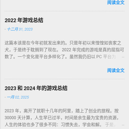
图标为何物，转眼千禧一代业已成人，不知墙为何物。互联网
阅读全文
环境沧海桑田，墙内淘系、微信、头条抖音割据，墙外则白莲
盛开，RSS 之父自戕，开源日益沦为资本巨鳄博弈的棋子。 这
2022 年游戏总结
个光怪陆离的世界，不是游戏中的虚幻场景，却是千千万万个
-
十二月 31, 2023
如我一样的人鞠躬尽瘁亲手打造的魔幻现实。这可是我曾希冀
的那个理想乡？我没有答案，亦复何言。皆言四十不惑，可这
这篇本该是在今年初就发出来的。只是年初以来惶惶如丧家之
世界如此复杂，我连这巨轮的去向也无从分辨。 辗转无眠的夜
犬，于是终于耽搁到了现在。 2022 年完成的游戏是真的屈指可
晚，陪在枕边的便是金庸老先生的几部书。每每读到若有所
数了。一个变化是平台多样化了。虽然我仍旧以 PC 平台为
悟，才能在黎明前草草小憩。老先生从武侠到无侠，层层递进
主，但游戏不再是 Steam 一家独大，GoG、Epic 都有。
构筑了一个亦真亦幻的江湖，让人在这个江湖里体验各式悲
Partisans 1941，中文名「苏军游击队 1941」，2022-01-03 通
阅读全文
喜，又把这个江湖的规则层层解构，推演其间各式人格向现实
关，Steam 记录耗时 24 小时。这是个苏军的盟军敢死队。单纯
投影的境遇和选择。 老先生开卷入世，却又早早封笔，不做答
喜欢这个背景而已，系统并不很出彩，故事中规中矩，人物刻
案，只在笔墨尽处引人向善。困顿时能读到这样的文字，我心
2023 和 2024 年的游戏总结
画一般。估计不是特别喜欢这类题材的同学都不会看到这款游
存感激。 枕边已无金庸，经典心中长存。
-
一月 02, 2025
戏。 Lost Ruins，2022-01-09 通关，GoG 记录 7 小时。萌系像
素风的二次元银河城类。画风没问题，操作感是比较慢的那
2023 年，离开了就职十几年的阿里，踏上了创业的旅程。按
种，故事属于玩后即忘的类型，到现在只记得有件装备叫死库
30000 天计算，人生早已过半，时间是余生最为宝贵的资源，
水。 Kena: Bridge of Spirits，中文名「凯娜：灵魂之桥」，
人生的体验也多了很多不同：习惯失去，学会和解。 于是，是
2022-02-01 通关，Epic 平台没有耗时记录，不过印象里流程不