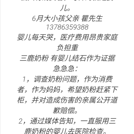
儿。
6月大小孩父亲 瞿先生
13786359388
婴儿每天哭，医疗费用昂贵家庭
负担重
三鹿奶粉 有婴儿结石作为证据
急急急：
1，调查奶粉问题，作为消费
者，作为妈妈，希望奶粉赶紧下
柜，并对造成伤害的亲属公开道
歉赔偿。
2，通过媒体告知，一直服用三
鹿奶粉的婴儿去医院检查。