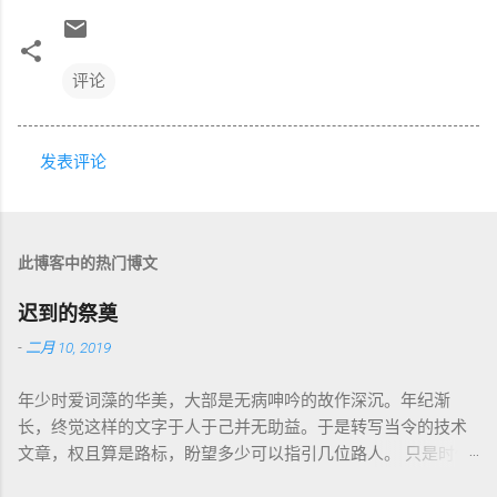
评论
发表评论
评
论
此博客中的热门博文
迟到的祭奠
-
二月 10, 2019
年少时爱词藻的华美，大部是无病呻吟的故作深沉。年纪渐
长，终觉这样的文字于人于己并无助益。于是转写当令的技术
文章，权且算是路标，盼望多少可以指引几位路人。 只是时代
巨轮日益加速，朝花夕拾如过眼云烟，刚还玩笑新人不识软盘