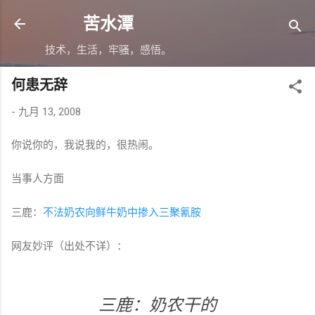
跳至主要内容
苦水潭
技术，生活，牢骚，感悟。
何患无辞
-
九月 13, 2008
你说你的，我说我的，很热闹。
当事人方面
三鹿：
不法奶农向鲜牛奶中掺入三聚氰胺
网友妙评（出处不详）：
三鹿：奶农干的