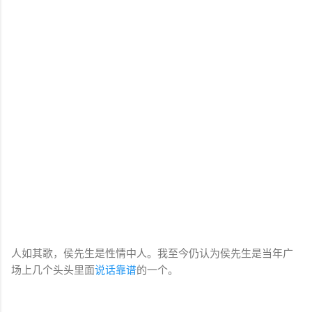
人如其歌，侯先生是性情中人。我至今仍认为侯先生是当年广
场上几个头头里面
说话靠谱
的一个。