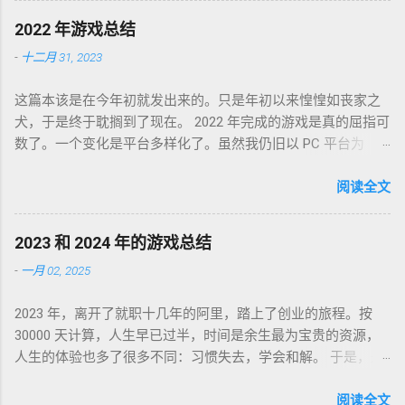
盛开，RSS 之父自戕，开源日益沦为资本巨鳄博弈的棋子。 这
2022 年游戏总结
个光怪陆离的世界，不是游戏中的虚幻场景，却是千千万万个
-
十二月 31, 2023
如我一样的人鞠躬尽瘁亲手打造的魔幻现实。这可是我曾希冀
的那个理想乡？我没有答案，亦复何言。皆言四十不惑，可这
这篇本该是在今年初就发出来的。只是年初以来惶惶如丧家之
世界如此复杂，我连这巨轮的去向也无从分辨。 辗转无眠的夜
犬，于是终于耽搁到了现在。 2022 年完成的游戏是真的屈指可
晚，陪在枕边的便是金庸老先生的几部书。每每读到若有所
数了。一个变化是平台多样化了。虽然我仍旧以 PC 平台为
悟，才能在黎明前草草小憩。老先生从武侠到无侠，层层递进
主，但游戏不再是 Steam 一家独大，GoG、Epic 都有。
构筑了一个亦真亦幻的江湖，让人在这个江湖里体验各式悲
Partisans 1941，中文名「苏军游击队 1941」，2022-01-03 通
阅读全文
喜，又把这个江湖的规则层层解构，推演其间各式人格向现实
关，Steam 记录耗时 24 小时。这是个苏军的盟军敢死队。单纯
投影的境遇和选择。 老先生开卷入世，却又早早封笔，不做答
喜欢这个背景而已，系统并不很出彩，故事中规中矩，人物刻
案，只在笔墨尽处引人向善。困顿时能读到这样的文字，我心
2023 和 2024 年的游戏总结
画一般。估计不是特别喜欢这类题材的同学都不会看到这款游
存感激。 枕边已无金庸，经典心中长存。
-
一月 02, 2025
戏。 Lost Ruins，2022-01-09 通关，GoG 记录 7 小时。萌系像
素风的二次元银河城类。画风没问题，操作感是比较慢的那
2023 年，离开了就职十几年的阿里，踏上了创业的旅程。按
种，故事属于玩后即忘的类型，到现在只记得有件装备叫死库
30000 天计算，人生早已过半，时间是余生最为宝贵的资源，
水。 Kena: Bridge of Spirits，中文名「凯娜：灵魂之桥」，
人生的体验也多了很多不同：习惯失去，学会和解。 于是，是
2022-02-01 通关，Epic 平台没有耗时记录，不过印象里流程不
否是创业的最佳时机，失去金手铐是对是错，都已不那么重
太长。因为游戏不太难，加上视听感受做的还不错，整个游戏
要。对于游戏的执念，也终于松动，毕竟要花费最为宝贵的资
阅读全文
体验很像是观看一部动画长片。属于还行，但不至于到推荐的