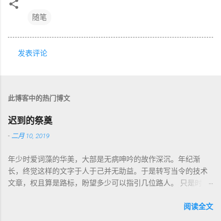
随笔
发表评论
评
论
此博客中的热门博文
迟到的祭奠
-
二月 10, 2019
年少时爱词藻的华美，大部是无病呻吟的故作深沉。年纪渐
长，终觉这样的文字于人于己并无助益。于是转写当令的技术
文章，权且算是路标，盼望多少可以指引几位路人。 只是时代
巨轮日益加速，朝花夕拾如过眼云烟，刚还玩笑新人不识软盘
图标为何物，转眼千禧一代业已成人，不知墙为何物。互联网
阅读全文
环境沧海桑田，墙内淘系、微信、头条抖音割据，墙外则白莲