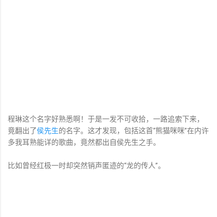
程琳这个名字好熟悉啊！于是一发不可收拾，一路追索下来，
竟翻出了
侯先生
的名字。这才发现，包括这首“熊猫咪咪”在内许
多我耳熟能详的歌曲，竟然都出自侯先生之手。
比如曾经红极一时却突然销声匿迹的“龙的传人”。