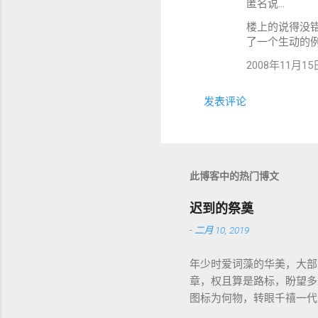
匿名说…
楼上的说得没
了一个生动的
2008年11月15日 
发表评论
此博客中的热门博文
迟到的祭奠
-
二月 10, 2019
年少时爱词藻的华美，大部
章，权且算是路标，盼望多
图标为何物，转眼千禧一代
盛开，RSS 之父自戕，