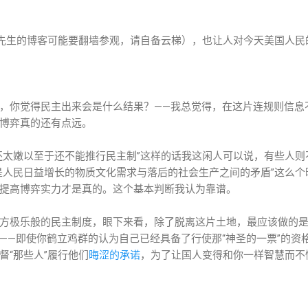
先生的博客可能要翻墙参观，请自备云梯），也让人对今天美国人民
，你觉得民主出来会是什么结果？——我总觉得，在这片连规则信息
博弈真的还有点远。
还太嫩以至于还不能推行民主制”这样的话我这闲人可以说，有些人
是人民日益增长的物质文化需求与落后的社会生产之间的矛盾”这么
提高博弈实力才是真的。这个基本判断我认为靠谱。
方极乐般的民主制度，眼下来看，除了脱离这片土地，最应该做的
——即使你鹤立鸡群的认为自己已经具备了行使那“神圣的一票”的资
督“那些人”履行他们
晦涩的承诺
，为了让国人变得和你一样智慧而不