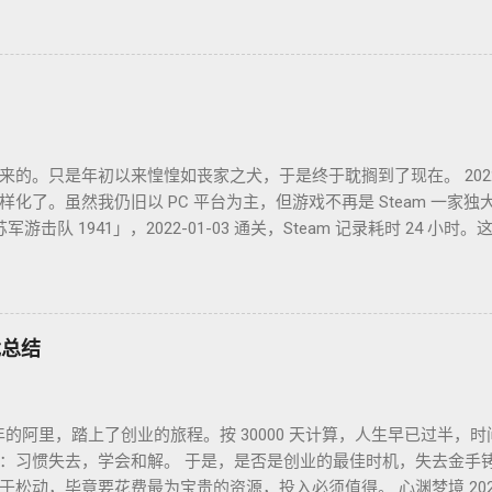
手打造的魔幻现实。这可是我曾希冀的那个理想乡？我没有答案，
轮的去向也无从分辨。 辗转无眠的夜晚，陪在枕边的便是金庸老先
憩。老先生从武侠到无侠，层层递进构筑了一个亦真亦幻的江湖，
层解构，推演其间各式人格向现实投影的境遇和选择。 老先生开卷
善。困顿时能读到这样的文字，我心存感激。 枕边已无金庸，经典
来的。只是年初以来惶惶如丧家之犬，于是终于耽搁到了现在。 202
了。虽然我仍旧以 PC 平台为主，但游戏不再是 Steam 一家独大，
文名「苏军游击队 1941」，2022-01-03 通关，Steam 记录耗时 24
并不很出彩，故事中规中矩，人物刻画一般。估计不是特别喜欢这
2022-01-09 通关，GoG 记录 7 小时。萌系像素风的二次元银河城类
到现在只记得有件装备叫死库水。 Kena: Bridge of Spiri
Epic 平台没有耗时记录，不过印象里流程不太长。因为游戏不太难，加
游戏总结
属于还行，但不至于到推荐的程度。 God of War，战神4，2022-0
是 2022 年花时间最多的游戏了。如果说游戏工业的优质成熟产品应
的视听体验。 Elding Ring，艾尔登法环，2022-07-23 通关，S
几年的阿里，踏上了创业的旅程。按 30000 天计算，人生早已过半
熟的工业品，法环则不同。它似乎是一个风格迥异作品，虽然处处有黑
：习惯失去，学会和解。 于是，是否是创业的最佳时机，失去金手
入状态，只狼则是在打败狮子猿后再无进展），但这次 From Softw
松动，毕竟要花费最为宝贵的资源，投入必须值得。 心渊梦境 2023