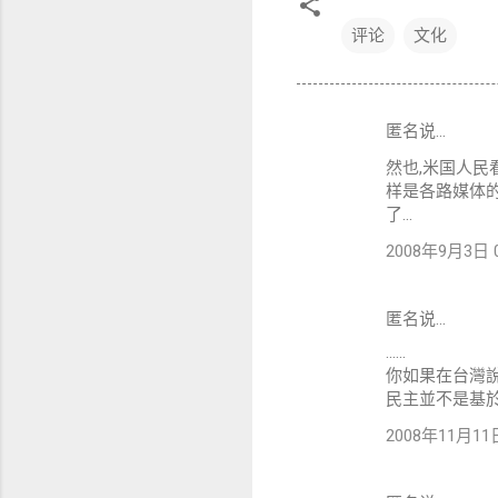
评论
文化
匿名说…
评
然也,米国人民
论
样是各路媒体
了...
2008年9月3日 01
匿名说…
......
你如果在台灣
民主並不是基
2008年11月11日 