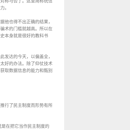
息对称与否了。这里简称玩信
能力。
数据他也得不出正确的结果，
种骗术的门槛就越高。所以在
历史本身就是很好的教科书
如此发达的今天，以偏盖全，
有太好的办法。除了仰仗技术
，获取数据信息的能力和甄别
经推行了民主制度而形势有所
就是在把它当作民主制度的