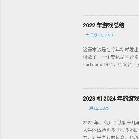
个如我一样的人鞠躬尽瘁亲
这世界如此复杂，我连这巨
所悟，才能在黎明前草草小
2022 年游戏总结
喜，又把这个江湖的规则层
-
十二月 31, 2023
答案，只在笔墨尽处引人向
这篇本该是在今年初就发出
可数了。一个变化是平台多样化
Partisans 1941，中
纯喜欢这个背景而已，系统
游戏。 Lost Ruins，
那种，故事属于玩后即忘的类型，
2022-02-01 通关，
2023 和 2024 年的
戏体验很像是观看一部动画长片。
-
一月 02, 2025
还是没有耗时记录。这个应该
案。不错的故事，不错的系统，优秀
2023 年，离开了就职十
时。如果说战神 4 是成
人生的体验也多了很多不同
曾经严肃尝试 3 次都没能进
要。对于游戏的执念，也终于