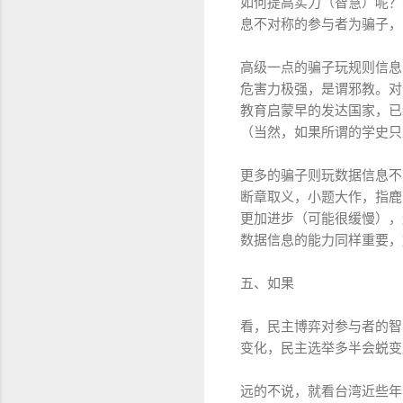
如何提高实力（智慧）呢？
息不对称的参与者为骗子，
高级一点的骗子玩规则信息
危害力极强，是谓邪教。对
教育启蒙早的发达国家，已
（当然，如果所谓的学史只
更多的骗子则玩数据信息不
断章取义，小题大作，指鹿
更加进步（可能很缓慢），
数据信息的能力同样重要，
五、如果
看，民主博弈对参与者的智
变化，民主选举多半会蜕变
远的不说，就看台湾近些年