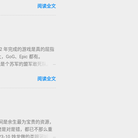
亦复何言。皆言四十不惑，可
阅读全文
生的几部书。每每读到若有
让人在这个江湖里体验各式悲
入世，却又早早封笔，不做
心中长存。
2 年完成的游戏是真的屈指
GoG、Epic 都有。
 小时。这是个苏军的盟军敢死队。单
类题材的同学都不会看到这款
。画风没问题，操作感是比较慢的
阅读全文
ts，中文名「凯娜：灵魂之桥」，
上视听感受做的还不错，整个游
2-27 通关，Epic 平台
该长啥样，战神 4 就是答
team 平台记录 160 小
，时间是余生最为宝贵的资源，
魂和只狼的影子（黑魂一我
铐是对是错，都已不那么重
are 的平衡术终于有了突
-10 烛龙做的类银河城跳