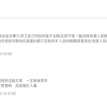
看似张牙舞爪,捍卫自己的权利毫不含糊,实则不堪一骗,同样有着人民
的俘虏和羊群效应里面的那只无助羔羊.人民的眼睛是雪亮的,但是人
:03:00
說推崇這篇文章 一定會被笑死
於智慧啊 而是基於人權
16:57:00