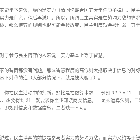
家能坐下来谈，靠的是实力（请回忆联合国五大常任原子弹）。民
实力是什么，稍后再说）。所以，所谓民主其实是在势均力敌的情
破，那么博弈的规则也很可能会被改变，民主制度就会被削弱、甚
对于参与民主博弈的人来说，实力基本上等于智慧。
家的智商都没有问题，那么智慧程度的高低则大抵取决于信息的对称
息不对称的道（大部分情况下，就是被人骗了）。
你在民主活动中的判断，好比是在做算术题——例如 3 * 7 = 21
那么，想要得到 21，就要求你至少知晓两类信息，一是乘运算法则，
，即规则信息和数据信息，二者缺一不可。
说过，民主博弈的前提是参与者实力的势均力敌，而实力又约等于