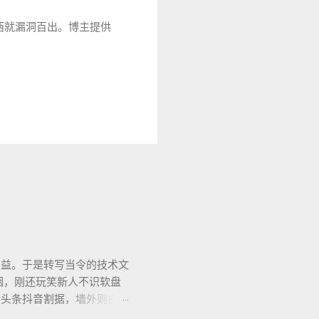
西就漏洞百出。博主提供
助益。于是转写当令的技术文
烟，刚还玩笑新人不识软盘
、头条抖音割据，墙外则白莲
的虚幻场景，却是千千万万