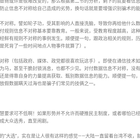
智商或许是很难改变的，那么根据第二节的分析，剩下的就要看信
防止信息不对称给自己造成的劣势，换句话就是要增强识别骗术的
不对称。譬如轮子功，受其影响的人直接洗脑，导致你再给他什么
付规则信息不对称基本要靠教育。一般来说，受教育程度越高，这
经鲜有规则不对称的事例发生。顺便提一句，跟政治相关的规则，
是死背了一些时间地点人物事件就算了）。
对称（包括政府、媒体、政党都很喜欢玩这手）。即使在通信技术
为马，甚至干脆封锁消息，也都不少见。对付数据信息不对称，没
还是得靠自身的力量提高获取、甄别数据信息的能力。顺便提一句
放假数据瞒天过海也是骗子们常见的技俩之一。
慧要求可不低啊！如果形势并不允许而硬推民主制度，或者哪怕已
成大众选秀，直至闹剧。
的“大选”，实在是让人很有这样的感觉——大陆一直留着台湾不收，