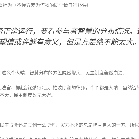
以概括为（不懂方差为何物的同学请自行补课）
否正常运行，要看参与者智慧的分布情况。
望值或许鲜有意义，但是方差绝不能太大
希特勒这么个人精，智慧分布的方差陡然增大，民主制度轰然崩溃。
福、大法官、提起诉讼的公民、推波助澜的律师，个个都是人精，虽然
不大，民主制度故无大碍。
民主博弈还是其他什么博弈，实力不济的总是吃亏更大的一方。所