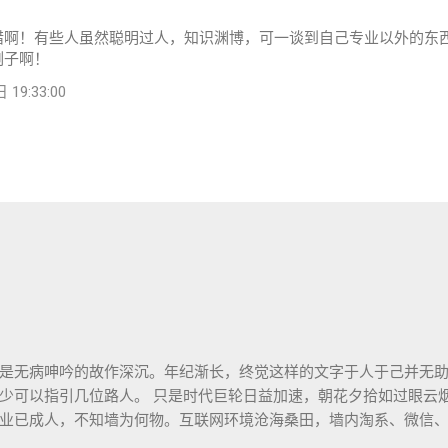
错啊！有些人虽然聪明过人，知识渊博，可一谈到自己专业以外的东
例子啊！
19:33:00
是无病呻吟的故作深沉。年纪渐长，终觉这样的文字于人于己并无
少可以指引几位路人。 只是时代巨轮日益加速，朝花夕拾如过眼云
业已成人，不知墙为何物。互联网环境沧海桑田，墙内淘系、微信
开源日益沦为资本巨鳄博弈的棋子。 这个光怪陆离的世界，不是游戏中